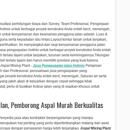
nsultasi perhitungan biaya dan Survey. Team Profesional, Pengerjaan
otmix untuk berbagai proyek konstruksi Anda entah kecil, menengah,
an untuk kenyamanan dan keamanan pengguna jalan adalah :Luas &
na serta kepadatan lalu lintas.Layout kontur tanah untuk tanjakan,
diperlihatkan. Ini menyangkut dari segi kenyamanan pengguna jalan.
asa pengaspalan hotmix untuk berbagai proyek konstruksi Anda entah
h terlalu tajam untuk tanjakan, turunan serta kemiringannya.Tikungan
eh terlalu tajam dan harus memiliki pondasi yang kuat karena
.
Aspal
Mixing Plant -
Jasa
Pengaspalan
jalan Hotmix
Pelapisan
 dan Profesional.
perusahaan
jasa
pengaspalan yang
ai proyek konstruksi Anda entah kecil, menengah,
Saluran air serta
 yang jatuh akan di keluarkan dengan cepat sehingga tidak
at, perlu di buatkan trotoar jalan yang di siapkan khusus untuk
alan, Pemborong Aspal Murah Berkualitas
Penyedia jasa atau kontraktor berpengalaman yang mampu
rupakan hal penting yang perlu dipertimbangkan matang dari awal.
percaya dengan penawaran harga lebih terjangkau.
Aspal
Mixing Plant