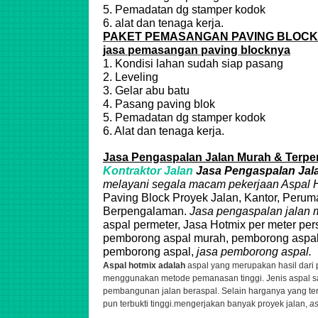
5. Pemadatan dg stamper kodok
6. alat dan tenaga kerja.
PAKET PEMASANGAN PAVING BLOCK
jasa pemasangan paving blocknya
1. Kondisi lahan sudah siap pasang
2. Leveling
3. Gelar abu batu
4. Pasang paving blok
5. Pemadatan dg stamper kodok
6. Alat dan tenaga kerja.
Jasa Pengaspalan Jalan Murah & Terper
Kontraktor Jalan
Jasa Pengaspalan Jal
melayani segala macam pekerjaan
Aspal
H
Paving Block Proyek Jalan, Kantor, Perum
Berpengalaman.
Jasa pengaspalan jalan 
aspal permeter, Jasa Hotmix per meter per
pemborong aspal murah, pemborong aspal
pemborong aspal,
jasa pemborong aspal.
Aspal hotmix adalah
aspal yang merupakan hasil dari
menggunakan metode pemanasan tinggi. Jenis aspal s
pembangunan jalan beraspal. Selain harganya yang terg
pun terbukti tinggi.
mengerjakan banyak proyek jalan,
as