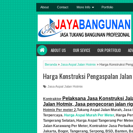
About
Contact
More Info
Portfolio
ABOUT US
OUR SEVICE
OUR PORTFOLIO
AD
Beranda
»
Jasa Aspal Jalan Hotmix
»
Harga Konstruksi Peng
Harga Konstruksi Pengaspalan Jalan
Jasa Aspal Jalan Hotmix
Pelaksana Jasa Konstruksi Jal
Kontraktor
Jalan Hotmix, Jasa pengecoran jalan ri
Hotmix Per meter 2
,Tukang Aspal Jalan Murah,
Jasa 
Terpercaya.
Harga Aspal Murah Per Meter
, Harga Pe
Tangerang Selatan, Harga Aspal Tangerang Per Mete
Jalan
Karawang Per Meter,
Kontraktor Jasa Perbaik
a
Jakarta, Bogor, Tangerang, Serpong, BSD, Banten, B