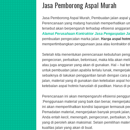
Jasa Pemborong Aspal Murah
Jasa Pemborong Aspal Murah, Pembuatan jalan aspal ya
Perencanaan yang matang haruslah memperhatikan unt
tersebut akan berpengaruh terhadap efisiensi anggaran
Alamat Perusahaan
Kontraktor
Jasa
Pengaspalan
Ja
pembuatan pengecatan marka jalan.
Harga aspal hot
mempertimbangkan penggunaan jasa atau kontraktor de
Setelah kita menentukan perencanaan kebutuhan peng
pengecoran, perbaikan, betonisasi,
maka kita akan meli
atau juga anggaran yang akan di gunakan. Hal – hal ter
untuk pembuatan jalan.apabila terlalu lunak,
mengerjak
sebaiknya di lakukan penggantian tanah dengan cara p
jalan, material yang di gunakan dan ketebalan aspal h
ketebalan aspal hotmix haruslah di pastikan. Harus di p
Perencanaan ini akan mempengaruhi efisiensi pengg
:Penggunaan material yang baik dan benar,
mengerjaka
ini akan memperlihatkan kondisi lapangan termasuk peng
Pemadatan material,.
mengerjakan banyak proyek jalan
Anda entah kecil, menengah,
pengecoran, perbaikan, b
yang di peroleh akan maksimal. Selain pemilihan mate
kualitas jalan yang akan di buat.