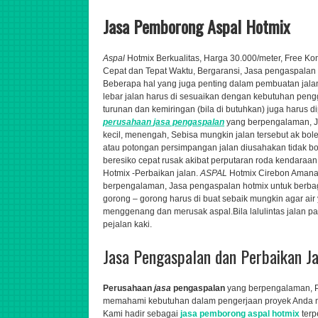
Jasa Pemborong Aspal Hotmix
Aspal
Hotmix Berkualitas, Harga 30.000/meter, Free Ko
Cepat dan Tepat Waktu, Bergaransi
,
Jasa pengaspalan h
Beberapa hal yang juga penting dalam pembuatan jal
lebar jalan harus di sesuaikan dengan kebutuhan penggu
turunan dan kemiringan (bila di butuhkan) juga harus 
perusahaan
jasa
pengaspalan
yang berpengalaman,
J
kecil, menengah,
Sebisa mungkin jalan tersebut ak bole
atau potongan persimpangan jalan diusahakan tidak bol
beresiko cepat rusak akibat perputaran roda kendaraan
Hotmix -Perbaikan jalan.
ASPAL
Hotmix Cirebon Amanah
berpengalaman,
Jasa pengaspalan hotmix untuk berbag
gorong – gorong harus di buat sebaik mungkin agar air
menggenang dan merusak aspal.Bila lalulintas jalan pad
pejalan kaki.
Jasa Pengaspalan dan Perbaikan J
Perusahaan
jasa
pengaspalan
yang berpengalaman,
memahami kebutuhan dalam pengerjaan proyek Anda me
Kami hadir sebagai
jasa pemborong aspal hotmix
ter