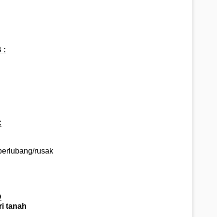
 :
C
 berlubang/rusak
D
ri tanah