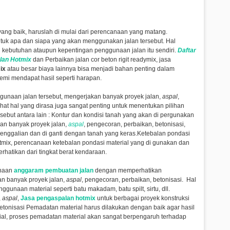
ng baik, haruslah di mulai dari perencanaan yang matang.
uk apa dan siapa yang akan menggunakan jalan tersebut. Hal
 kebutuhan ataupun kepentingan penggunaan jalan itu sendiri.
Daftar
lan Hotmix
dan Perbaikan jalan cor beton rigit readymix, jasa
mix
atau besar biaya lainnya bisa menjadi bahan penting dalam
mi mendapat hasil seperti harapan.
gunaan jalan tersebut,
mengerjakan banyak proyek jalan,
aspal
,
hat hal yang dirasa juga sangat penting untuk menentukan pilihan
sebut antara lain : Kontur dan kondisi tanah yang akan di pergunakan
an banyak proyek jalan,
aspal
, pengecoran, perbaikan, betonisasi,
enggalian dan di ganti dengan tanah yang keras.Ketebalan pondasi
otmix, perencanaan ketebalan pondasi material yang di gunakan dan
erhatikan dari tingkat berat kendaraan.
unaan
anggaram pembuatan jalan
dengan memperhatikan
n banyak proyek jalan,
aspal
, pengecoran, perbaikan, betonisasi
. Hal
gunaan material seperti batu makadam, batu spilt, sirtu, dll.
,
aspal
,
Jasa pengaspalan hotmix
untuk berbagai proyek konstruksi
etonisasi
Pemadatan material harus dilakukan dengan baik agar hasil
rial, proses pemadatan material akan sangat berpengaruh terhadap