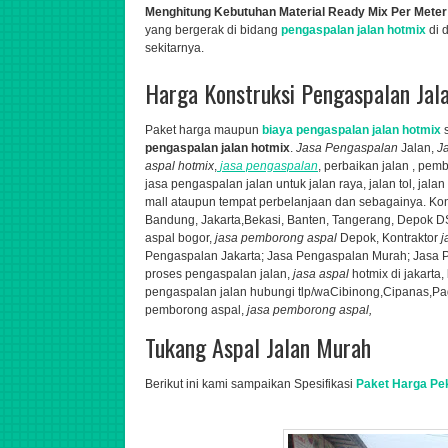
Menghitung Kebutuhan Material Ready Mix Per Meter
yang bergerak di bidang
pengaspalan jalan hotmix
di 
sekitarnya.
Harga Konstruksi Pengaspalan Jal
Paket harga maupun
biaya pengaspalan jalan hotmix
s
pengaspalan jalan hotmix
.
Jasa Pengaspalan
Jalan,
J
aspal hotmix
,
jasa pengaspalan
, perbaikan jalan , pe
jasa pengaspalan jalan untuk jalan raya, jalan tol, jal
mall ataupun tempat perbelanjaan dan sebagainya. K
o
Bandung, Jakarta,Bekasi, Banten, Tangerang, Depok 
aspal bogor,
jasa
pemborong aspal
Depok,
Kontraktor
j
Pengaspalan Jakarta; Jasa Pengaspalan Murah; Jasa P
proses pengaspalan jalan,
jasa aspal
hotmix di jakarta,
pengaspalan jalan hubungi tlp/wa
Cibinong,Cipanas,Pag
pemborong aspal,
jasa pemborong aspal,
Tukang Aspal Jalan Murah
Berikut ini kami sampaikan Spesifikasi
Paket Harga Pe