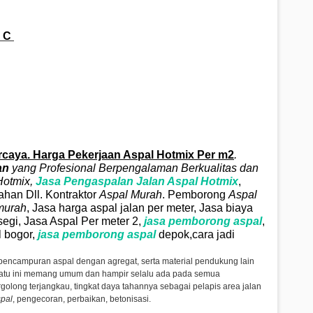
 C
caya. Harga Pekerjaan Aspal Hotmix Per m2
.
an
yang Profesional Berpengalaman Berkualitas dan
otmix
,
Jasa Pengaspalan Jalan Aspal
Hotmix
,
ahan Dll. Kontraktor
Aspal Murah
. Pemborong
Aspal
murah
, Jasa harga aspal jalan per meter, Jasa biaya
segi, Jasa Aspal Per meter 2,
jasa pemborong aspal
,
 bogor,
jasa
pemborong aspal
depok,cara jadi
 pencampuran aspal dengan agregat, serta material pendukung lain
atu ini memang umum dan hampir selalu ada pada semua
olong terjangkau, tingkat daya tahannya sebagai pelapis area jalan
pal
, pengecoran, perbaikan, betonisasi.