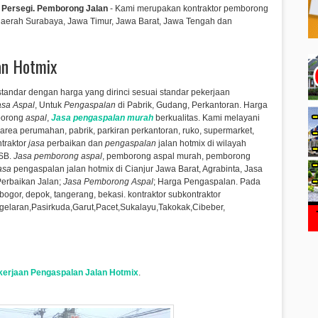
 Persegi. Pemborong Jalan
- Kami
merupakan kontraktor pemborong
daerah Surabaya, Jawa Timur, Jawa Barat, Jawa Tengah dan
an Hotmix
tandar dengan harga yang dirinci sesuai standar pekerjaan
asa Aspal
, Untuk
Pengaspalan
di Pabrik, Gudang, Perkantoran.
Harga
mborong
aspal
,
Jasa pengaspalan murah
berkualitas.
Kami melayani
an area perumahan, pabrik, parkiran perkantoran, ruko, supermarket,
ntraktor
jasa
perbaikan dan
pengaspalan
jalan hotmix di wilayah
DSB.
Jasa pemborong aspal
, pemborong aspal murah, pemborong
asa
pengaspalan jalan hotmix di Cianjur Jawa Barat, Agrabinta,
Jasa
erbaikan Jalan;
Jasa Pemborong Aspal
; Harga Pengaspalan. Pada
 bogor, depok, tangerang, bekasi. kontraktor subkontraktor
elaran,Pasirkuda,Garut,Pacet,Sukalayu,Takokak,Cibeber​,
kerjaan Pengaspalan Jalan Hotmix
.