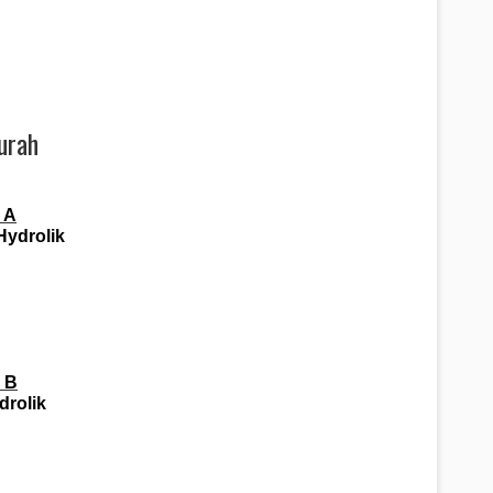
urah
 A
Hydrolik
 B
drolik