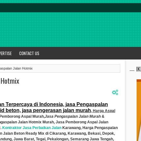
VERTISE
CONTACT US
I
aspalan Jalan Hotmix
 Hotmix
an Terpercaya di Indonesia, jasa Pengaspalan
gid beton, jasa pengerasan jalan murah
, Harga Aspal
Pemborong Aspal Murah,
Jasa Pengaspalan Jalan Murah
&
ngaspalan Jalan Hotmix Murah, Jasa Pemborong Aspal Jalan
r.
Kontraktor Jasa Perbaikan Jalan
Karawang, Harga Pengaspalan
n Jalan Beton Ready Mix di Cikarang, Karawang, Bekasi, Depok,
andung, Jawa Barat, Tegal, Pekalongan, Semarang Jawa Tengah,