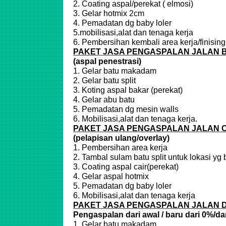
2. Coating aspal/perekat ( elmosi)
3. Gelar hotmix 2cm
4. Pemadatan dg baby loler
5.mobilisasi,alat dan tenaga kerja
6. Pembersihan kembali area kerja/finising
PAKET JASA PENGASPALAN JALAN B
(aspal penestrasi)
1. Gelar batu makadam
2. Gelar batu split
3. Koting aspal bakar (perekat)
4. Gelar abu batu
5. Pemadatan dg mesin walls
6. Mobilisasi,alat dan tenaga kerja.
PAKET JASA PENGASPALAN JALAN 
(pelapisan ulang/overlay)
1. Pembersihan area kerja
2. Tambal sulam batu split untuk lokasi yg
3. Coating aspal cair(perekat)
4. Gelar aspal hotmix
5. Pemadatan dg baby loler
6. Mobilisasi,alat dan tenaga kerja
PAKET JASA PENGASPALAN JALAN 
Pengaspalan dari awal / baru dari 0%/da
1. Gelar batu makadam