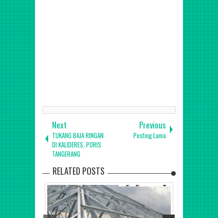
Sukoharjo, Tegal, Slawi, Temanggung, Wonogiri,
Wonosobo, Pekalongan, Salatiga, Semarang, Surakarta,
Surabaya, Bangkalan, Banyuwangi, Blitar, Bojonegoro,
Bondowoso, Gresik, Jember, Jombang, Kediri, Lamongan,
Lumajang, Madiun, Magetan, Malang, Kepanjen, Mojokerto,
Nganjuk, Ngawi, Pacitan, Pamekasan, Pasuruan, Ponorogo,
Probolinggo, Kraksaan, Sampang, Sidoarjo, Situbondo,
Sumenep, Trenggalek, Tuban, Tulungagung, Batu, Kota
Blitar, Kediri, Madiun, Malang, Mojokerto, Pasuruan,
Probolinggo, jogja, Bantul, Gunung Kidul, Wonosari,
Wates Kulon Progo, Sleman, Yogyakarta, Makasar, Parepare
Next
Previous
TUKANG BAJA RINGAN
Posting Lama
DI KALIDERES, PORIS
TANGERANG
RELATED POSTS