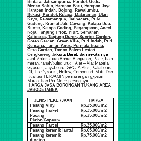
Bintara, Jatisampurna, Pondok Gede,
Medan Satria, Harapan Baru, Harapan Jaya,
Harapan Indah, Bojong, Rawalumbu,
Bekasi, Pondok Kelapa, Mataraman, Utan
Kayu, Rawamangun, Jatinegara, Pulo
Gadung, Kramat Jati, Cawang, Kelapa Dua,
Sunter, Kelapa Gading, Pegangsaan, Ancol,
Koja, Tanjung Priok, Pluit, Semanan
Kalideres, Tanjung Duren, Sunrise Garden,
Green Garden, Green Ville, Puri Indah, Puri
Kencana, Taman Aries, Permata Buana,
Citra Garden, Taman Palem Lestari
Cengkareng Ja
karta Barat, dan sekitarnya
Jual Material dan Bahan Bangunan, Pasir, bata
merah, tanah/puing urug, Alat – Alat Material
Gypsum, Jayaboard, GRC, A Plus, Kalsiboard
Dll, Lis Gypsum, Hollow, Compound. Mutu Dan
Kualitas TERJAMIN pemasangan gypsum
Murah Tiap Per Meter perseginya.
HARGA JASA BORONGAN TUKANG ARE
A
JABODETABEK
JENIS PEKERJAAN
HARGA
Pasang Vinyl
Rp.25.000/m2
Pasang Parket
Rp.35.000/m2
Pasang
Rp.35.000/m2
Plafon/Gypsum
Pasang Partisi
Rp.35.000/m2
Pasang keramik lantai
Rp.65.000/m2
Pasang keramik
Rp.75.000/m2
dinding