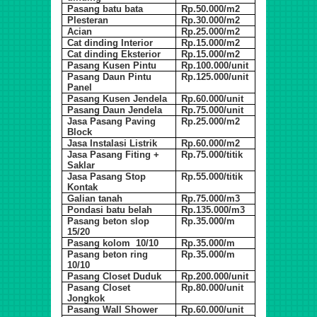
Pasang batu bata
Rp.50.000/m2
Plesteran
Rp.30.000/m2
Acian
Rp.25.000/m2
Cat dinding Interior
Rp.15.000/m2
Cat dinding Eksterior
Rp.15.000/m2
Pasang Kusen Pintu
Rp.100.000/unit
Pasang Daun Pintu
Rp.125.000/unit
Panel
Pasang Kusen Jendela
Rp.60.000/unit
Pasang Daun Jendela
Rp.75.000/unit
Jasa Pasang Paving
Rp.25.000/m2
Block
Jasa Instalasi Listrik
Rp.60.000/m2
Jasa Pasang Fiting +
Rp.75.000/titik
Saklar
Jasa Pasang Stop
Rp.55.000/titik
Kontak
Galian tanah
Rp.75.000/m3
Pondasi batu belah
Rp.135.000/m3
Pasang beton slop
Rp.35.000/m
15/20
Pasang kolom 10/10
Rp.35.000/m
Pasang beton ring
Rp.35.000/m
10/10
Pasang Closet Duduk
Rp.200.000/unit
Pasang Closet
Rp.80.000/unit
Jongkok
Pasang Wall Shower
Rp.60.000/unit