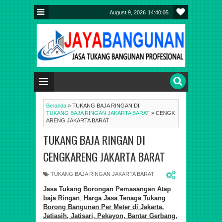
August 9, 2026
14:40:05
Beranda
»
TUKANG BAJA RINGAN DI
TUKANG BAJA RINGAN JAKARTA BARAT
»
CENGK
ARENG JAKARTA BARAT
TUKANG BAJA RINGAN DI
CENGKARENG JAKARTA BARAT
TUKANG BAJA RINGAN JAKARTA BARAT
Jasa Tukang Borongan Pemasa
ngan
Atap
baja Ringan
,
Harga Jasa Tenaga Tukang
Borong
Bangunan Per Meter di
Jakarta,
Jatiasih, Jatisari, Pekayon, Bantar Gerbang,