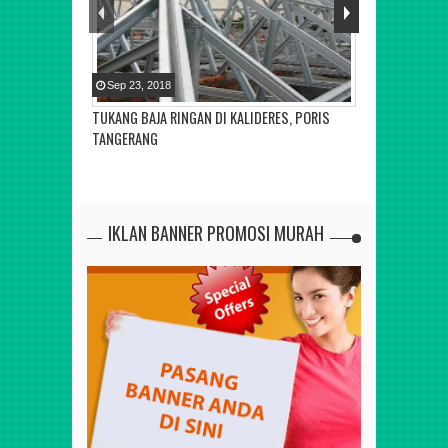
Sep
23
,
2018
Sep
23
,
2018
TUKANG BAJA RINGAN DI KALIDERES, PORIS
TUKANG BAJA 
TANGERANG
BARAT
IKLAN BANNER PROMOSI MURAH