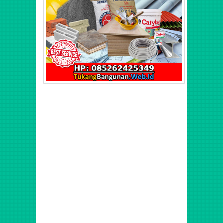
Harga Baja Ringan Per Meter, Upah Harian Tukang Pasang
Baja Ringan, Biaya Borongan Baja Ringan, Jasa Tenaga
Tukang Borong Bangunan Profesional Murah
Berpengalaman di Jatiasih, Jatisari, Pekayon, Bantar
Gerbang, Kranji, Bintar, Jatisampurna, Pndok Gede, Medan
Satria, Harapan Baru, Harapan Jaya, Harapan Indah,
Bojong, Rawalumbu, Bekasi, Pondok Kelapa, Mataraman,
Utan Kayu, Rawamangun, Jatinegara, Pulo Gadung, Kramat
Jati, Cawang, Kelapa Dua, Sunter, Kelapa Gading,
Pegangsaan, Ancol, Koja, Tanjung Priok, Pluit, Semanan
Kalideres, Tanjung Duren, Sunrise Garden, Green Garden,
Green Ville, Puri Indah, Puri Kencana, Taman Aries,
Permata Buana, Citra Garden 3, Citra Garden 6, Citra
Garden 5, Taman Palem Lestari Cengkareng Jakarta Barat,