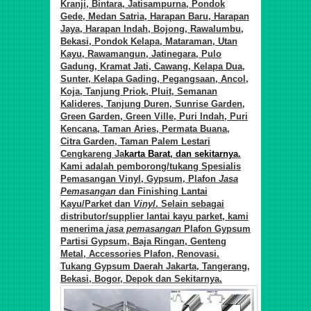
Kranji, Bintara, Jatisampurna, Pondok
Gede, Medan Satria, Harapan Baru, Harapan
Jaya, Harapan Indah, Bojong, Rawalumbu,
Bekasi, Pondok Kelapa, Mataraman, Utan
Kayu, Rawamangun, Jatinegara, Pulo
Gadung, Kramat Jati, Cawang, Kelapa Dua,
Sunter, Kelapa Gading, Pegangsaan, Ancol,
Koja, Tanjung Priok, Pluit, Semanan
Kalideres, Tanjung Duren, Sunrise Garden,
Green Garden, Green Ville, Puri Indah, Puri
Kencana, Taman Aries, Permata Buana,
Citra Garden, Taman Palem Lestari
Cengkareng Ja
karta Barat, dan sekitarnya.
Kami adalah pemborong/tukang Spesialis
Pemasangan Vinyl, Gypsum, Plafon
Jasa
Pemasangan
d
an Finishing Lantai
Kayu/Parket
d
an
Vinyl
. Selain sebagai
distributor/supplier lantai kayu parket, kami
menerima
jasa pemasangan
Plafon Gypsum
Partisi Gypsum, Baja Ringan, Genteng
Metal, Accessories Plafon, Renovasi.
Tukang Gypsum Daerah Jakarta, Tangerang,
Bekasi, Bogor, Depok dan Sekitarnya.