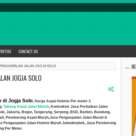
VERTISE
CONTACT US
I
PENGASPALAN JALAN JOGJA SOLO
LAN JOGJA SOLO
 di Jogja Solo
, Harga Aspal Hotmix Per meter 2
g,
Tukang Aspal Jalan Murah
,
Kontraktor
Jasa Perbaik
a
n Jalan
ok, Jakarta, Bogor, Tangerang, Serpong, BSD, Banten, Bandung,
gah,
Pemborong Aspal Murah,
Jasa Pengaspalan Jalan Murah
&
sa Pengaspalan Jalan Hotmix Murah Jabodetabek, Jasa Pemborong
ng Per Meter.