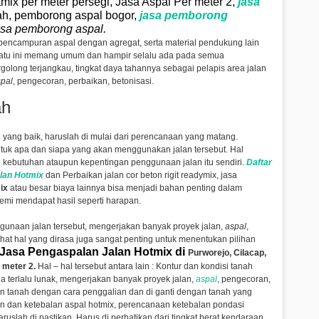
tmix per meter persegi, Jasa Aspal Per meter 2,
jasa
h, pemborong aspal bogor,
jasa
pemborong
asa pemborong aspal.
 pencampuran aspal dengan agregat, serta material pendukung lain
atu ini memang umum dan hampir selalu ada pada semua
olong terjangkau, tingkat daya tahannya sebagai pelapis area jalan
pal
, pengecoran, perbaikan, betonisasi.
ah
 yang baik, haruslah di mulai dari perencanaan yang matang.
uk apa dan siapa yang akan menggunakan jalan tersebut. Hal
 kebutuhan ataupun kepentingan penggunaan jalan itu sendiri.
Daftar
lan Hotmix
dan Perbaikan jalan cor beton rigit readymix, jasa
mix
atau besar biaya lainnya bisa menjadi bahan penting dalam
mi mendapat hasil seperti harapan.
gunaan jalan tersebut,
mengerjakan banyak proyek jalan,
aspal
,
hat hal yang dirasa juga sangat penting untuk menentukan pilihan
Jasa Pengaspalan Jalan Hotmix di
Purworejo, Cilacap,
 meter 2.
Hal – hal tersebut antara lain : Kontur dan kondisi tanah
 terlalu lunak,
mengerjakan banyak proyek jalan,
aspal
, pengecoran,
n tanah dengan cara penggalian dan di ganti dengan tanah yang
an dan ketebalan aspal hotmix, perencanaan ketebalan pondasi
uslah di pastikan. Harus di perhatikan dari tingkat berat kendaraan.