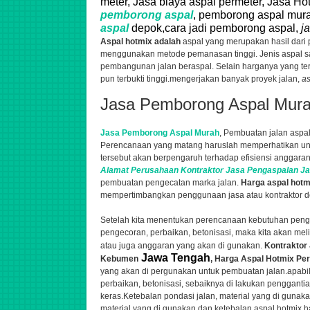
meter, Jasa biaya aspal permeter, Jasa Ho
pemborong aspal
, pemborong aspal mura
aspal
depok,cara jadi pemborong aspal,
j
Aspal hotmix adalah
aspal yang merupakan hasil dari
menggunakan metode pemanasan tinggi. Jenis aspal s
pembangunan jalan beraspal. Selain harganya yang terg
pun terbukti tinggi.
mengerjakan banyak proyek jalan,
as
Jasa Pemborong Aspal Mur
Jasa Pemborong Aspal Murah
, Pembuatan jalan aspal
Perencanaan yang matang haruslah memperhatikan unt
tersebut akan berpengaruh terhadap efisiensi anggaran
Alamat Perusahaan
Kontraktor
Jasa
Pengaspalan
Ja
pembuatan pengecatan marka jalan.
Harga aspal hot
mempertimbangkan penggunaan jasa atau kontraktor de
Setelah kita menentukan perencanaan kebutuhan peng
pengecoran, perbaikan, betonisasi,
maka kita akan meli
atau juga anggaran yang akan di gunakan.
Kontraktor
Jawa Tengah
Kebumen
, Harga Aspal Hotmix Per
yang akan di pergunakan untuk pembuatan jalan.apabila
perbaikan, betonisasi,
sebaiknya di lakukan penggantia
keras.Ketebalan pondasi jalan, material yang di gunak
material yang di gunakan dan ketebalan aspal hotmix har