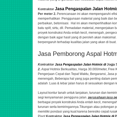
Jasa Pengaspalan Jalan Hotmi
Kontraktor
Per meter 2.
Perencanaan ini akan mempengaruhi efi
memperhatikan :Penggunaan material yang baik dan b
perbaikan, betonisasi
. Hal ini akan memperlihatkan ko
batu spilt, sirtu, dll. Pemadatan material,.
mengerjakan ba
proyek konstruksi Anda entah kecil, menengah,
pengeco
dengan baik agar hasil yang di peroleh akan maksimal.
berpengaruh terhadap kualitas jalan yang akan di buat.
Jasa Pemborong Aspal Hotm
Kontraktor
Jasa Pengaspalan Jalan Hotmix di
Jogja 
2.
Aspal
Hotmix Berkualitas, Harga 30.000/meter, Free 
Pengerjaan Cepat dan Tepat Waktu, Bergaransi
,
Jasa p
menengah,
Beberapa hal yang juga penting dalam pe
adalah :Luas & lebar jalan harus di sesuaikan dengan 
Layout kontur tanah untuk tanjakan, turunan dan kemirin
segi kenyamanan pengguna jalan.
perusahaan
jasa
pe
berbagai proyek konstruksi Anda entah kecil, menenga
turunan serta kemiringannya.Tikungan atau potongan pe
memiliki pondasi yang kuat karena beresiko cepat rusa
Plant
Kontraktor
Jasa Pengaspalan Jalan Hotmix di
P