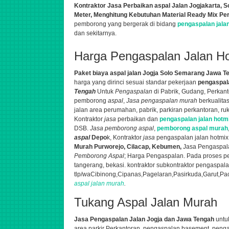
Kontraktor Jasa Perbaikan aspal Jalan Jogjakarta, 
Meter,
Menghitung Kebutuhan Material Ready Mix Per
pemborong yang bergerak di bidang
pengaspalan jala
dan sekitarnya.
Harga Pengaspalan Jalan H
Paket biaya aspal jalan Jogja Solo Semarang Jawa T
harga yang dirinci sesuai standar pekerjaan
pengaspala
Tengah
Untuk
Pengaspalan
di Pabrik, Gudang, Perkan
pemborong
aspal
,
Jasa pengaspalan murah
berkualita
jalan area perumahan, pabrik, parkiran perkantoran, r
K
ontraktor
jasa
perbaikan dan
pengaspalan jalan hotm
DSB.
Jasa pemborong aspal
,
pemborong aspal murah
aspal
Depo
k,
Kontraktor
jasa
pengaspalan jalan hotmix 
Murah
Purworejo, Cilacap, Kebumen
,
Jasa Pengaspala
Pemborong Aspal
; Harga Pengaspalan. Pada proses p
tangerang, bekasi. kontraktor subkontraktor pengaspal
tlp/wa
Cibinong,Cipanas,Pagelaran,Pasirkuda,Garut,Pa
aspal jalan murah
.
Tukang Aspal Jalan Murah
Jasa Pengaspalan
Jalan Jogja dan Jawa Tengah
untu
area parkir Perkantoran, pengaspalan basement, peng