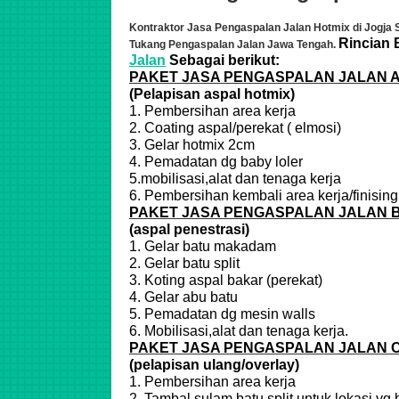
Kontraktor Jasa Pengaspalan Jalan Hotmix di
Jogja 
Rincian 
Tukang Pengaspalan Jalan Jawa Tengah.
Jalan
Sebagai berikut:
PAKET JASA PENGASPALAN JALAN 
(Pelapisan aspal hotmix)
1. Pembersihan area kerja
2. Coating aspal/perekat ( elmosi)
3. Gelar hotmix 2cm
4. Pemadatan dg baby loler
5.mobilisasi,alat dan tenaga kerja
6. Pembersihan kembali area kerja/finising
PAKET JASA PENGASPALAN JALAN B
(aspal penestrasi)
1. Gelar batu makadam
2. Gelar batu split
3. Koting aspal bakar (perekat)
4. Gelar abu batu
5. Pemadatan dg mesin walls
6. Mobilisasi,alat dan tenaga kerja.
PAKET JASA PENGASPALAN JALAN 
(pelapisan ulang/overlay)
1. Pembersihan area kerja
2. Tambal sulam batu split untuk lokasi yg