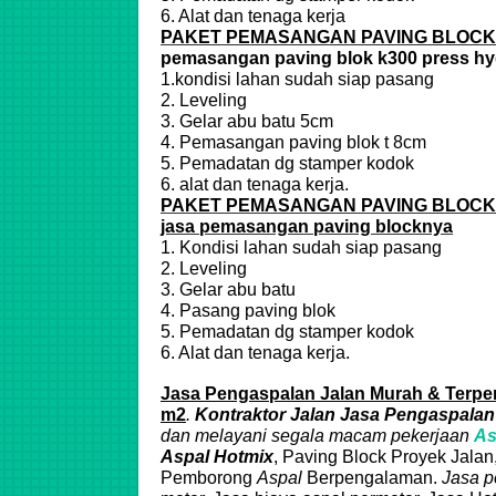
6. Alat dan tenaga kerja
PAKET PEMASANGAN PAVING BLOCK
pemasangan paving blok k300 press hy
1.kondisi lahan sudah siap pasang
2. Leveling
3. Gelar abu batu 5cm
4. Pemasangan paving blok t 8cm
5. Pemadatan dg stamper kodok
6. alat dan tenaga kerja.
PAKET PEMASANGAN PAVING BLOCK
jasa pemasangan paving blocknya
1. Kondisi lahan sudah siap pasang
2. Leveling
3. Gelar abu batu
4. Pasang paving blok
5. Pemadatan dg stamper kodok
6. Alat dan tenaga kerja.
Jasa Pengaspalan Jalan Murah & Terper
m2
.
Kontraktor Jalan
Jasa Pengaspalan
dan melayani segala macam pekerjaan
As
Aspal
Hotmix
, Paving Block Proyek Jalan
Pemborong
Aspal
Berpengalaman.
Jasa p