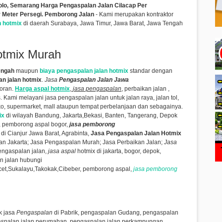
Solo, Semarang Harga Pengaspalan Jalan
Cilacap Per
 Meter Persegi. Pemborong Jalan
- Kami
merupakan kontraktor
n hotmix
di daerah Surabaya, Jawa Timur, Jawa Barat, Jawa Tengah
otmix Murah
engah
maupun
biaya pengaspalan jalan hotmix
standar dengan
n jalan hotmix
.
Jasa
Pengaspalan
Jalan Jawa
toran.
Harga aspal hotmix
,
jasa pengaspalan
, perbaikan jalan ,
s.
Kami melayani jasa pengaspalan jalan untuk jalan raya, jalan tol,
uko, supermarket, mall ataupun tempat perbelanjaan dan sebagainya.
ix
di wilayah Bandung, Jakarta,Bekasi, Banten, Tangerang, Depok
, pemborong aspal bogor,
jasa
pemborong
di Cianjur Jawa Barat, Agrabinta,
Jasa Pengaspalan Jalan Hotmix
n Jakarta; Jasa Pengaspalan Murah; Jasa Perbaikan Jalan;
Jasa
engaspalan jalan,
jasa aspal
hotmix di jakarta, bogor, depok,
an jalan hubungi
cet,Sukalayu,Takokak,Cibeber,
pemborong aspal,
jasa pemborong
k jasa
Pengaspalan
di Pabrik, pengaspalan Gudang, pengaspalan
aspalan jalan perumahan, pengaspalan jalan perkampungan,