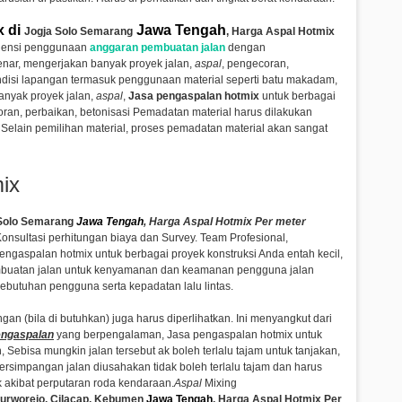
x di
Jawa Tengah
Jogja Solo Semarang
, Harga Aspal Hotmix
siensi penggunaan
anggaran pembuatan jalan
dengan
enar,
mengerjakan banyak proyek jalan,
aspal
, pengecoran,
ndisi lapangan termasuk penggunaan material seperti batu makadam,
nyak proyek jalan,
aspal
,
Jasa pengaspalan hotmix
untuk berbagai
ran, perbaikan, betonisasi
Pemadatan material harus dilakukan
 Selain pemilihan material, proses pemadatan material akan sangat
ix
Solo Semarang
Jawa Tengah
, Harga Aspal Hotmix Per meter
Konsultasi perhitungan biaya dan Survey. Team Profesional,
engaspalan hotmix untuk berbagai proyek konstruksi Anda entah kecil,
mbuatan jalan untuk kenyamanan dan keamanan pengguna jalan
kebutuhan pengguna serta kepadatan lalu lintas.
gan (bila di butuhkan) juga harus diperlihatkan. Ini menyangkut dari
ngaspalan
yang berpengalaman,
Jasa pengaspalan hotmix untuk
h,
Sebisa mungkin jalan tersebut ak boleh terlalu tajam untuk tanjakan,
rsimpangan jalan diusahakan tidak boleh terlalu tajam dan harus
k akibat perputaran roda kendaraan.
Aspal
Mixing
urworejo, Cilacap, Kebumen
Jawa Tengah
, Harga Aspal Hotmix Per