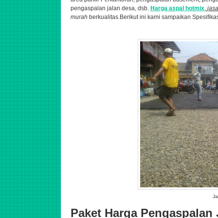
pengaspalan jalan desa, dsb.
Harga aspal hotmix
,
jas
murah
berkualitas.
Berikut ini kami sampaikan Spesifika
Ja
Paket Harga Pengaspalan 