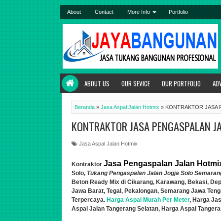
About
Contact
More Info
Portfolio
ABOUT US
OUR SEVICE
OUR PORTFOLIO
AD
Beranda
»
Jasa Aspal Jalan Hotmix
»
KONTRAKTOR JASA 
KONTRAKTOR JASA PENGASPALAN JA
Jasa Aspal Jalan Hotmix
Jasa Pengaspalan Jalan Hotmix
Kontraktor
Solo
,
Tukang
Pengaspalan
Jalan Jogja Solo Semaran
Beton Ready Mix di Cikarang, Karawang, Bekasi, Dep
Jawa Barat, Tegal, Pekalongan, Semarang Jawa Ten
Terpercaya.
Harga Aspal Murah Per Meter
, Harga Ja
Aspal Jalan Tangerang Selatan, Harga Aspal Tangera