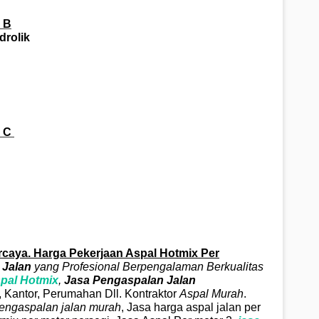
 B
drolik
 C
caya. Harga Pekerjaan Aspal Hotmix Per
 Jalan
yang Profesional Berpengalaman Berkualitas
pal
Hotmix
,
Jasa Pengaspalan Jalan
, Kantor, Perumahan Dll. Kontraktor
Aspal Murah
.
engaspalan jalan murah
, Jasa harga aspal jalan per