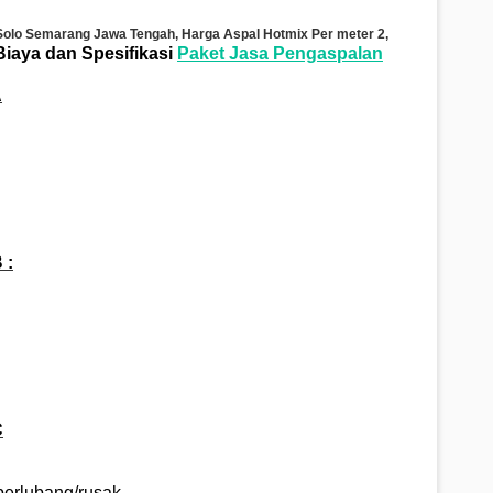
Solo Semarang
Jawa Tengah, Harga Aspal Hotmix Per meter 2,
Biaya dan Spesifikasi
Paket Jasa Pengaspalan
A
 :
C
 berlubang/rusak