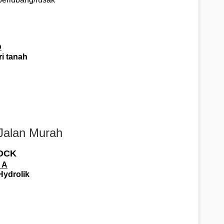
D
ri tanah
Jalan Murah
OCK
 A
Hydrolik