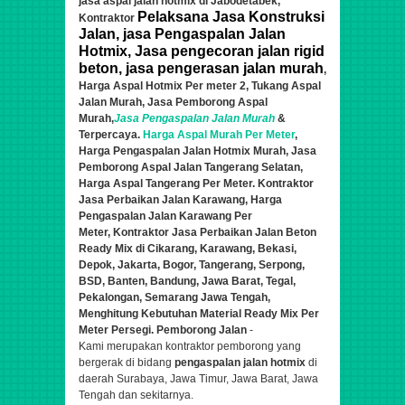
jasa aspal jalan hotmix di Jabodetabek,
Pelaksana Jasa Konstruksi
Kontraktor
Jalan, jasa Pengaspalan Jalan
Hotmix, Jasa pengecoran jalan rigid
beton, jasa pengerasan jalan murah
,
Harga Aspal Hotmix Per meter 2
, Tukang Aspal
Jalan Murah,
Jasa Pemborong Aspal
Murah,
Jasa Pengaspalan Jalan Murah
&
Terpercaya.
Harga Aspal Murah Per Meter
,
Harga Pengaspalan Jalan Hotmix Murah, Jasa
Pemborong Aspal Jalan Tangerang Selatan,
Harga Aspal Tangerang Per Meter. Kontraktor
Jasa Perbaikan Jalan Karawang, Harga
Pengaspalan Jalan
Karawang Per
Meter,
Kontraktor Jasa Perbaik
a
n Jalan Beton
Ready Mix di Cikarang, Karawang, Bekasi,
Depok, Jakarta, Bogor, Tangerang, Serpong,
BSD, Banten, Bandung, Jawa Barat, Tegal,
Pekalongan, Semarang Jawa Tengah,
Menghitung Kebutuhan Material Ready Mix Per
Meter Persegi. Pemborong Jalan
-
Kami
merupakan kontraktor pemborong yang
bergerak di bidang
pengaspalan jalan hotmix
di
daerah Surabaya, Jawa Timur, Jawa Barat, Jawa
Tengah dan sekitarnya.