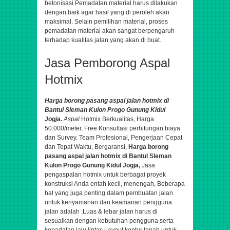
betonisasi
Pemadatan material harus dilakukan
dengan baik agar hasil yang di peroleh akan
maksimal. Selain pemilihan material, proses
pemadatan material akan sangat berpengaruh
terhadap kualitas jalan yang akan di buat.
Jasa Pemborong Aspal
Hotmix
Harga borong pasang aspal jalan hotmix di
Bantul Sleman Kulon Progo Gunung Kidul
Jogja.
Aspal
Hotmix Berkualitas, Harga
50.000/meter, Free Konsultasi perhitungan biaya
dan Survey. Team Profesional, Pengerjaan Cepat
dan Tepat Waktu, Bergaransi
,
Harga borong
pasang aspal jalan hotmix di Bantul Sleman
Kulon Progo Gunung Kidul Jogja,
Jasa
pengaspalan hotmix untuk berbagai proyek
konstruksi Anda entah kecil, menengah,
Beberapa
hal yang juga penting dalam pembuatan jalan
untuk kenyamanan dan keamanan pengguna
jalan adalah :Luas & lebar jalan harus di
sesuaikan dengan kebutuhan pengguna serta
kepadatan lalu lintas.Layout kontur tanah untuk