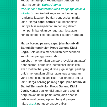
kebutuhan ataupun kepentingan penggunaan
jalan itu sendiri.
Daftar Alamat
Perusahaan
Kontraktor
Jasa
Pengaspalan
Jala
n Hotmix
dan Perbaikan jalan cor beton rigit
readymix, jasa pembuatan pengecatan marka
jalan.
Harga aspal hotmix
atau besar biaya
lainnya bisa menjadi bahan penting dalam
mempertimbangkan penggunaan jasa atau
kontraktor demi mendapat hasil seperti harapan.
Harga borong pasang aspal jalan hotmix di
Bantul Sleman Kulon Progo Gunung Kidul
Jogja.
Setelah kita menentukan perencanaan
kebutuhan penggunaan jalan
tersebut,
mengerjakan banyak proyek jalan,
aspal
,
pengecoran, perbaikan, betonisasi,
maka kita
akan melihat hal yang dirasa juga sangat penting
untuk menentukan pilihan atau juga anggaran
yang akan di gunakan. Hal – hal tersebut antara
lain :
Harga borong pasang aspal jalan hotmix di
Bantul Sleman Kulon Progo Gunung Kidul
Jogja,
Kontur dan kondisi tanah yang akan di
pergunakan untuk pembuatan jalan.apabila
terlalu lunak,
mengerjakan banyak proyek
jalan,
aspal
, pengecoran, perbaikan,