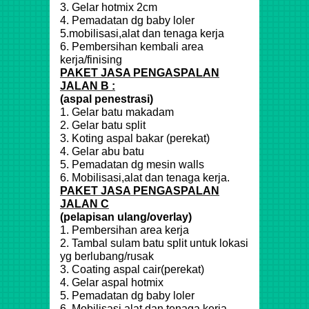
3. Gelar hotmix 2cm
4. Pemadatan dg baby loler
5.mobilisasi,alat dan tenaga kerja
6. Pembersihan kembali area
kerja/finising
PAKET JASA PENGASPALAN
JALAN B :
(aspal penestrasi)
1. Gelar batu makadam
2. Gelar batu split
3. Koting aspal bakar (perekat)
4. Gelar abu batu
5. Pemadatan dg mesin walls
6. Mobilisasi,alat dan tenaga kerja.
PAKET JASA PENGASPALAN
JALAN C
(pelapisan ulang/overlay)
1. Pembersihan area kerja
2. Tambal sulam batu split untuk lokasi
yg berlubang/rusak
3. Coating aspal cair(perekat)
4. Gelar aspal hotmix
5. Pemadatan dg baby loler
6. Mobilisasi,alat dan tenaga kerja