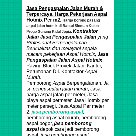
Jasa Pengaspalan Jalan Murah &
Terpercaya. Harga Pekerjaan Aspal
Hotmix Per m2
.
Harga borong pasang
aspal jalan hotmix di Bantul Sleman Kulon
Kontraktor
Progo Gunung Kidul Jogja.
Jalan
Jasa Pengaspalan Jalan
yang
Profesional Berpengalaman
Berkualitas dan melayani segala
macam pekerjaan
Aspal
Hotmix
,
Jasa
Pengaspalan Jalan Aspal
Hotmix
,
Paving Block Proyek Jalan, Kantor,
Perumahan Dll. Kontraktor
Aspal
Murah
.
Pemborong
Aspal
Berpengalaman.
Ja
sa pengaspalan jalan murah
, Jasa
harga aspal jalan per meter, Jasa
biaya aspal permeter, Jasa Hotmix per
meter persegi, Jasa Aspal Per meter
2,
jasa pemborong aspal
,
pemborong aspal murah, pemborong
aspal bogor,
jasa
pemborong
aspal
depok,cara jadi pemborong
aspal,
jasa pemborong aspal.