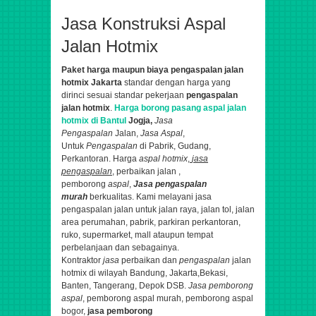
Jasa Konstruksi Aspal
Jalan Hotmix
Paket harga maupun biaya pengaspalan jalan
hotmix Jakarta
standar dengan harga yang
dirinci sesuai standar pekerjaan
pengaspalan
jalan hotmix
.
Harga borong pasang aspal jalan
hotmix di Bantul
Jogja,
Jasa
Pengaspalan
Jalan,
Jasa Aspal
,
Untuk
Pengaspalan
di Pabrik, Gudang,
Perkantoran.
Harga
aspal hotmix
,
jasa
pengaspalan
, perbaikan jalan ,
pemborong
aspal
,
Jasa pengaspalan
murah
berkualitas.
Kami melayani jasa
pengaspalan jalan untuk jalan raya, jalan tol, jalan
area perumahan, pabrik, parkiran perkantoran,
ruko, supermarket, mall ataupun tempat
perbelanjaan dan sebagainya.
K
ontraktor
jasa
perbaikan dan
pengaspalan
jalan
hotmix di wilayah Bandung, Jakarta,Bekasi,
Banten, Tangerang, Depok DSB.
Jasa pemborong
aspal
, pemborong aspal murah, pemborong aspal
bogor,
jasa pemborong