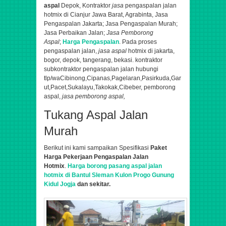
aspal
Depok,
Kontraktor
jasa
pengaspalan jalan
hotmix di Cianjur Jawa Barat, Agrabinta,
Jasa
Pengaspalan Jakarta; Jasa Pengaspalan Murah;
Jasa Perbaikan Jalan;
Jasa Pemborong
Aspal
;
Harga Pengaspalan
. Pada proses
pengaspalan jalan,
jasa aspal
hotmix di jakarta,
bogor, depok, tangerang, bekasi. kontraktor
subkontraktor pengaspalan jalan hubungi
tlp/wa
Cibinong,Cipanas,Pagelaran,Pasirkuda,Gar
ut,Pacet,Sukalayu,Takokak,Cibeber​,
pemborong
aspal,
jasa pemborong aspal,
Tukang Aspal Jalan
Murah
Berikut ini kami sampaikan Spesifikasi
Paket
Harga Pekerjaan Pengaspalan Jalan
Hotmix
.
Harga borong pasang aspal jalan
hotmix di Bantul Sleman Kulon Progo Gunung
Kidul Jogja
dan sekitar.