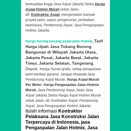
berkualitas tinggi.
Jasa Aspal
Jakarta Sedia
Harga
Aspal Hotmix Murah
untuk Jalan,
dll.
Kontraktor
Aspal
,
mengerjakan banyak
proyek jalan,
aspal
, pengecoran, perbaikan,
betonisasi,
Pemborong Aspal
,
Jasa
Pengaspalan
Hotmix Jakarta.
Tarif
Harga borong pasang aspal jalan hotmix
,
Harga Upah Jasa Tukang Borong
Bangunan di Wilayah Jakarta Utara,
Jakarta Pusat, Jakarta Barat, Jakarta
Timur, Jakarta Selatan,
Tangerang
,
Depok,
Harga Survei gratis, setiap pengerjaan
kami berikan garansi. Jangan khawatir.
Jasa
Pemborong Aspal
Murah,
Harga Aspal Murah
Per Meter
,
Harga Pengaspalan Jalan Hotmix
Murah
,
Jasa Pemborong Aspal
Jalan.
Jasa
Aspal
Jakarta Sedia Harga
Aspal
Hotmix Murah
untuk Jalan, dll. Kontraktor
Aspal
,
Pemborong
Aspal
,
Jasa
Pengaspalan Hotmix Jakarta.
Itulah informasi
Kontraktor
Pelaksana Jasa Konstruksi Jalan
Terpercaya di Indonesia, jasa
Pengaspalan Jalan Hotmix, Jasa