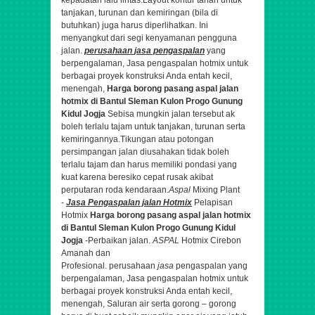
tanjakan, turunan dan kemiringan (bila di
butuhkan) juga harus diperlihatkan. Ini
menyangkut dari segi kenyamanan pengguna
jalan.
perusahaan
jasa
pengaspalan
yang
berpengalaman,
Jasa pengaspalan hotmix untuk
berbagai proyek konstruksi Anda entah kecil,
menengah,
Harga borong pasang aspal jalan
hotmix di Bantul Sleman Kulon Progo Gunung
Kidul Jogja
Sebisa mungkin jalan tersebut ak
boleh terlalu tajam untuk tanjakan, turunan serta
kemiringannya.Tikungan atau potongan
persimpangan jalan diusahakan tidak boleh
terlalu tajam dan harus memiliki pondasi yang
kuat karena beresiko cepat rusak akibat
perputaran roda kendaraan.
Aspal
Mixing Plant
-
Jasa
Pengaspalan
jalan Hotmix
Pelapisan
Hotmix
Harga borong pasang aspal jalan hotmix
di Bantul Sleman Kulon Progo Gunung Kidul
Jogja
-Perbaikan jalan.
ASPAL
Hotmix Cirebon
Amanah dan
Profesional.
perusahaan
jasa
pengaspalan yang
berpengalaman,
Jasa pengaspalan hotmix untuk
berbagai proyek konstruksi Anda entah kecil,
menengah,
Saluran air serta gorong – gorong