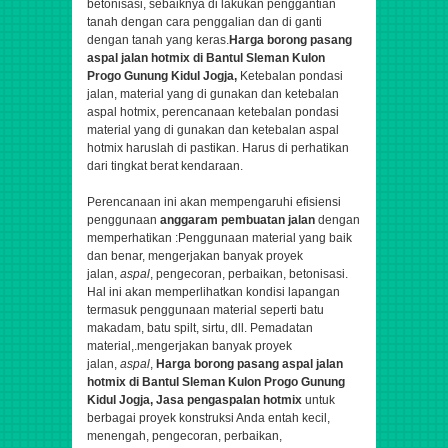
betonisasi,
sebaiknya di lakukan penggantian
tanah dengan cara penggalian dan di ganti
dengan tanah yang keras.
Harga borong pasang
aspal jalan hotmix di Bantul Sleman Kulon
Progo Gunung Kidul Jogja,
Ketebalan pondasi
jalan, material yang di gunakan dan ketebalan
aspal hotmix, perencanaan ketebalan pondasi
material yang di gunakan dan ketebalan aspal
hotmix haruslah di pastikan. Harus di perhatikan
dari tingkat berat kendaraan.
Perencanaan ini akan mempengaruhi efisiensi
penggunaan
anggaram pembuatan jalan
dengan
memperhatikan :Penggunaan material yang baik
dan benar,
mengerjakan banyak proyek
jalan,
aspal
, pengecoran, perbaikan, betonisasi
.
Hal ini akan memperlihatkan kondisi lapangan
termasuk penggunaan material seperti batu
makadam, batu spilt, sirtu, dll. Pemadatan
material,.
mengerjakan banyak proyek
jalan,
aspal
,
Harga borong pasang aspal jalan
hotmix di Bantul Sleman Kulon Progo Gunung
Kidul Jogja,
Jasa pengaspalan hotmix
untuk
berbagai proyek konstruksi Anda entah kecil,
menengah,
pengecoran, perbaikan,