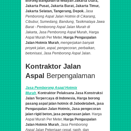
Borong Bangunan di Wilayah Jakarta Utara,
Jakarta Pusat, Jakarta Barat, Jakarta Timur,
Jakarta Selatan, Tangerang, Depok.
Jasa
Pemborong Aspal
Jalan Hotmix di Cikarang,
Cibubur, Sumedang, Bandung​, Tasikmalaya Jawa
Barat - Pemborong Aspal Jalan Murah di
Jakarta,
Jasa Pemborong Aspal
Murah, Harga
Aspal Murah Per Meter,
Harga Pengaspalan
Jalan Hotmix Murah
,
mengerjakan banyak
proyek jalan,
aspal
, pengecoran, perbaikan,
betonisasi,
Jasa Pemborong Aspal
Jalan.
Kontraktor Jalan
Aspal
Berpengalaman
Jasa Pemborong Aspal Hotmix
Murah
,
Kontraktor Pelaksana Jasa Konstruksi
Jalan Terpercaya di Indonesia,
Harga borong
pasang aspal jalan hotmix di Jabodetabek,
jasa
Pengaspalan Jalan Hotmix, Jasa pengecoran
jalan rigid beton, jasa pengerasan jalan
. Harga
Aspal Murah Per Meter,
Harga Pengaspalan
Jalan Hotmix Murah
,
Jasa Pemborong
Aspal
Jalan
Pekerjaan cepat, rapih, dan