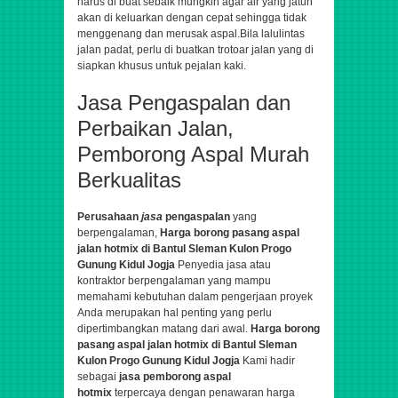
harus di buat sebaik mungkin agar air yang jatuh
akan di keluarkan dengan cepat sehingga tidak
menggenang dan merusak aspal.Bila lalulintas
jalan padat, perlu di buatkan trotoar jalan yang di
siapkan khusus untuk pejalan kaki.
Jasa Pengaspalan dan
Perbaikan Jalan,
Pemborong Aspal Murah
Berkualitas
Perusahaan
jasa
pengaspalan
yang
berpengalaman,
Harga borong pasang aspal
jalan hotmix di Bantul Sleman Kulon Progo
Gunung Kidul Jogja
Penyedia jasa atau
kontraktor berpengalaman yang mampu
memahami kebutuhan dalam pengerjaan proyek
Anda merupakan hal penting yang perlu
dipertimbangkan matang dari awal.
Harga borong
pasang aspal jalan hotmix di Bantul Sleman
Kulon Progo Gunung Kidul Jogja
Kami hadir
sebagai
jasa pemborong aspal
hotmix
terpercaya dengan penawaran harga