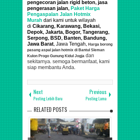
pengecoran jalan rigid beton, jasa
pengerasan jalan,
Paket Harga
Pengaspalan Jalan Hotmix
Murah
dari
kami untuk
wilayah
di
Cikarang, Karawang, Bekasi,
Depok, Jakarta, Bogor, Tangerang,
Serpong, BSD, Banten, Bandung,
Jawa Barat
, Jawa Tengah,
Harga borong
pasang aspal jalan hotmix di Bantul Sleman
dan
Kulon Progo Gunung Kidul Jogja
sekitarnya. semoga bermanfaat, kami
siap membantu Anda.
Next
Previous
Posting Lebih Baru
Posting Lama
RELATED POSTS