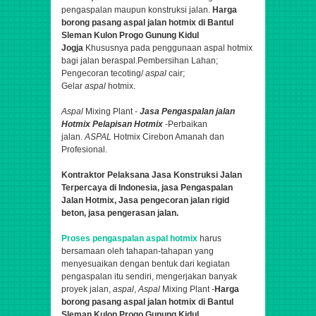
pengaspalan maupun konstruksi jalan.
Harga
borong pasang aspal jalan hotmix di Bantul
Sleman Kulon Progo Gunung Kidul
Jogja
Khususnya pada penggunaan aspal hotmix
bagi jalan beraspal.
Pembersihan Lahan;
Pengecoran tecoting/
aspal
cair;
Gelar
aspal
hotmix.
Aspal
Mixing Plant -
Jasa
Pengaspalan
jalan
Hotmix Pelapisan Hotmix
-Perbaikan
jalan.
ASPAL
Hotmix Cirebon Amanah dan
Profesional.
Kontraktor Pelaksana Jasa Konstruksi Jalan
Terpercaya di Indonesia, jasa Pengaspalan
Jalan Hotmix, Jasa pengecoran jalan rigid
beton, jasa pengerasan jalan.
Proses pengaspalan aspal hotmix
harus
bersamaan oleh tahapan-tahapan yang
menyesuaikan dengan bentuk dari kegiatan
pengaspalan itu sendiri,
mengerjakan banyak
proyek jalan,
aspal
,
Aspal
Mixing Plant -
Harga
borong pasang aspal jalan hotmix di Bantul
Sleman Kulon Progo Gunung Kidul