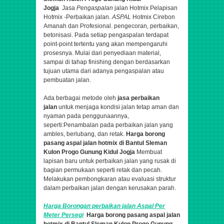
Jogja
Jasa
Pengaspalan
jalan Hotmix Pelapisan
Hotmix -Perbaikan jalan.
ASPAL
Hotmix Cirebon
Amanah dan Profesional.
pengecoran, perbaikan,
betonisasi
. Pada setiap pengaspalan terdapat
point-point tertentu yang akan mempengaruhi
prosesnya. Mulai dari penyediaan material,
sampai di tahap finishing dengan berdasarkan
tujuan utama dari adanya pengaspalan atau
pembuatan jalan.
Ada berbagai metode oleh
jasa perbaikan
jalan
untuk menjaga kondisi jalan tetap aman dan
nyaman pada penggunaannya,
seperti:Penambalan pada perbaikan jalan yang
ambles, berlubang, dan retak.
Harga borong
pasang aspal jalan hotmix di Bantul Sleman
Kulon Progo Gunung Kidul Jogja
Membuat
lapisan baru untuk perbaikan jalan yang rusak di
bagian permukaan seperti retak dan pecah.
Melakukan pembongkaran atau evaluasi struktur
dalam perbaikan jalan dengan kerusakan parah.
Harga Borongan perbaikan jalan
Aspal
Per
Meter Persegi
Harga borong pasang aspal jalan
hotmix di Bantul Sleman Kulon Progo Gunung