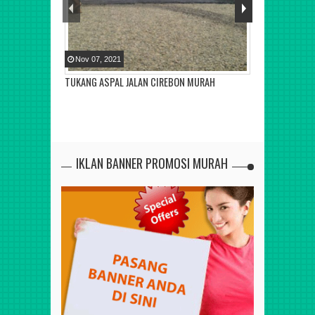
Nov
07
,
2021
Nov
07
,
2021
TUKANG ASPAL JALAN CIREBON MURAH
JASA PEMBOR
IKLAN BANNER PROMOSI MURAH