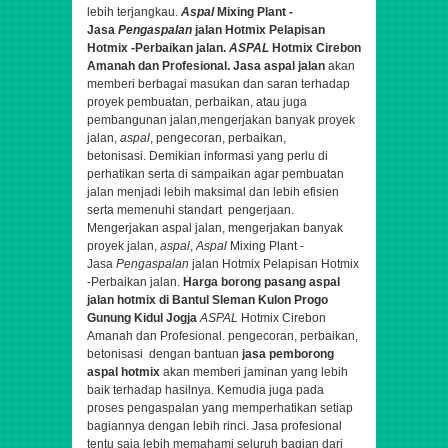
lebih terjangkau.
Aspal
Mixing Plant -
Jasa
Pengaspalan
jalan Hotmix Pelapisan
Hotmix -Perbaikan jalan.
ASPAL
Hotmix Cirebon
Amanah dan Profesional.
Jasa aspal jalan
akan
memberi berbagai masukan dan saran terhadap
proyek pembuatan, perbaikan, atau juga
pembangunan jalan,
mengerjakan banyak proyek
jalan,
aspal
, pengecoran, perbaikan,
betonisasi.
Demikian informasi yang perlu di
perhatikan serta di sampaikan agar pembuatan
jalan menjadi lebih maksimal dan lebih efisien
serta memenuhi standart pengerjaan.
Mengerjakan aspal jalan,
mengerjakan banyak
proyek jalan,
aspal
,
Aspal
Mixing Plant -
Jasa
Pengaspalan
jalan Hotmix Pelapisan Hotmix
-Perbaikan jalan.
Harga borong pasang aspal
jalan hotmix di Bantul Sleman Kulon Progo
Gunung Kidul Jogja
ASPAL
Hotmix Cirebon
Amanah dan Profesional.
pengecoran, perbaikan,
betonisasi
dengan bantuan
jasa pemborong
aspal hotmix
akan memberi jaminan yang lebih
baik terhadap hasilnya. Kemudia juga pada
proses pengaspalan yang memperhatikan setiap
bagiannya dengan lebih rinci. Jasa profesional
tentu saja lebih memahami seluruh bagian dari