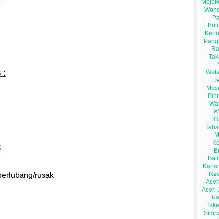
 :
C
 berlubang/rusak