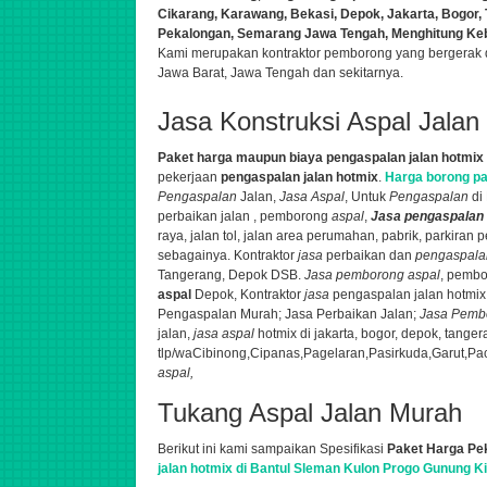
Cikarang, Karawang, Bekasi, Depok, Jakarta, Bogor,
Pekalongan, Semarang Jawa Tengah, Menghitung Keb
Kami
merupakan kontraktor pemborong yang bergerak 
Jawa Barat, Jawa Tengah dan sekitarnya.
Jasa Konstruksi Aspal Jalan
Paket harga maupun biaya pengaspalan jalan hotmix
pekerjaan
pengaspalan jalan hotmix
.
Harga borong pas
Pengaspalan
Jalan,
Jasa Aspal
, Untuk
Pengaspalan
di
perbaikan jalan , pemborong
aspal
,
Jasa pengaspalan
raya, jalan tol, jalan area perumahan, pabrik, parkiran
sebagainya. K
ontraktor
jasa
perbaikan dan
pengaspala
Tangerang, Depok DSB.
Jasa pemborong aspal
, pembo
aspal
Depok,
Kontraktor
jasa
pengaspalan jalan hotmix 
Pengaspalan Murah; Jasa Perbaikan Jalan;
Jasa Pemb
jalan,
jasa aspal
hotmix di jakarta, bogor, depok, tange
tlp/wa
Cibinong,Cipanas,Pagelaran,Pasirkuda,Garut,Pac
aspal,
Tukang Aspal Jalan Murah
Berikut ini kami sampaikan Spesifikasi
Paket Harga Pe
jalan hotmix di Bantul Sleman Kulon Progo Gunung Ki