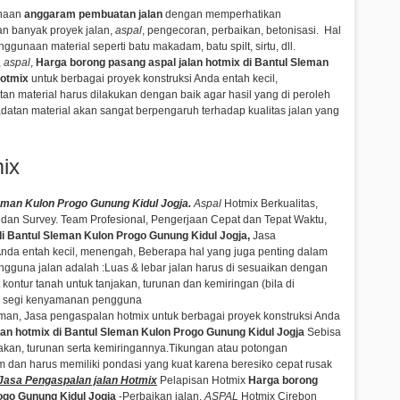
unaan
anggaram pembuatan jalan
dengan memperhatikan
n banyak proyek jalan,
aspal
, pengecoran, perbaikan, betonisasi
. Hal
gunaan material seperti batu makadam, batu spilt, sirtu, dll.
,
aspal
,
Harga borong pasang aspal jalan hotmix di Bantul Sleman
hotmix
untuk berbagai proyek konstruksi Anda entah kecil,
n material harus dilakukan dengan baik agar hasil yang di peroleh
datan material akan sangat berpengaruh terhadap kualitas jalan yang
ix
leman Kulon Progo Gunung Kidul Jogja.
Aspal
Hotmix Berkualitas,
a dan Survey. Team Profesional, Pengerjaan Cepat dan Tepat Waktu,
di Bantul Sleman Kulon Progo Gunung Kidul Jogja,
Jasa
Anda entah kecil, menengah,
Beberapa hal yang juga penting dalam
una jalan adalah :Luas & lebar jalan harus di sesuaikan dengan
kontur tanah untuk tanjakan, turunan dan kemiringan (bila di
ari segi kenyamanan pengguna
aman,
Jasa pengaspalan hotmix untuk berbagai proyek konstruksi Anda
lan hotmix di Bantul Sleman Kulon Progo Gunung Kidul Jogja
Sebisa
njakan, turunan serta kemiringannya.Tikungan atau potongan
am dan harus memiliki pondasi yang kuat karena beresiko cepat rusak
Jasa
Pengaspalan
jalan Hotmix
Pelapisan Hotmix
Harga borong
rogo Gunung Kidul Jogja
-Perbaikan jalan.
ASPAL
Hotmix Cirebon