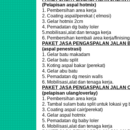
(Pelapisan aspal hotmix)
1. Pembersihan area kerja
2. Coating aspal/perekat ( elmosi)
3. Gelar hotmix 2cm
4. Pemadatan dg baby loler
5.mobilisasi,alat dan tenaga kerja
6. Pembersihan kembali area kerja/finising
PAKET JASA PENGASPALAN JALAN B
(aspal penestrasi)
1. Gelar batu makadam
2. Gelar batu split
3. Koting aspal bakar (perekat)
4. Gelar abu batu
5. Pemadatan dg mesin walls
6. Mobilisasi,alat dan tenaga kerja.
PAKET JASA PENGASPALAN JALAN 
(pelapisan ulang/overlay)
1. Pembersihan area kerja
2. Tambal sulam batu split untuk lokasi yg
3. Coating aspal cair(perekat)
4. Gelar aspal hotmix
5. Pemadatan dg baby loler
6. Mobilisasi,alat dan tenaga kerja