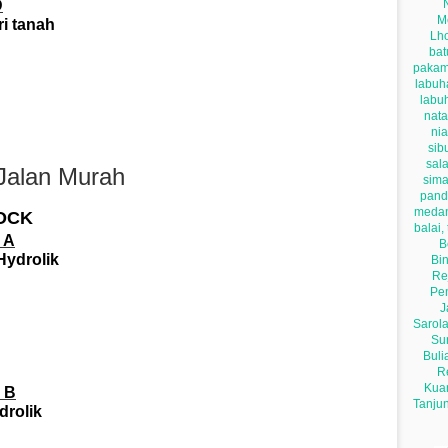
D
ri tanah
Jalan Murah
OCK
 A
Hydrolik
 B
drolik