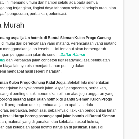
atu ini memang umum dan hampir selalu ada pada semua
olong terjangkau, tingkat daya tahannya sebagai pelapis area jalan
pal
, pengecoran, perbaikan, betonisasi.
a Murah
sang aspal jalan hotmix di Bantul Sleman Kulon Progo Gunung
ah di mulai dari perencanaan yang matang. Perencanaan yang matang
n menggunakan jalan tersebut. Hal tersebut akan berpengaruh
ngan penggunaan jalan itu sendiri.
Daftar Alamat
mix
dan Perbaikan jalan cor beton rigit readymix, jasa pembuatan
ar biaya lainnya bisa menjadi bahan penting dalam
mi mendapat hasil seperti harapan.
leman Kulon Progo Gunung Kidul Jogja.
Setelah kita menentukan
ngerjakan banyak proyek jalan,
aspal
, pengecoran, perbaikan,
a sangat penting untuk menentukan pilihan atau juga anggaran yang
borong pasang aspal jalan hotmix di Bantul Sleman Kulon Progo
n di pergunakan untuk pembuatan jalan.apabila terlalu
oran, perbaikan, betonisasi,
sebaiknya di lakukan penggantian tanah
g keras.
Harga borong pasang aspal jalan hotmix di Bantul Sleman
lan, material yang di gunakan dan ketebalan aspal hotmix,
n dan ketebalan aspal hotmix haruslah di pastikan. Harus di