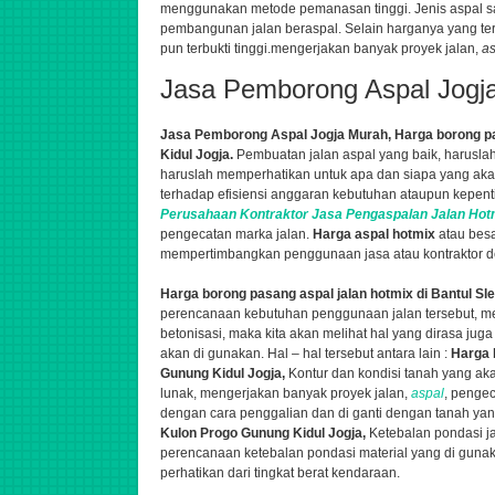
menggunakan metode pemanasan tinggi. Jenis aspal s
pembangunan jalan beraspal. Selain harganya yang terg
pun terbukti tinggi.
mengerjakan banyak proyek jalan,
as
Jasa Pemborong Aspal Jogj
Jasa Pemborong Aspal Jogja Murah,
Harga borong pa
Kidul Jogja.
Pembuatan jalan aspal yang baik, harusl
haruslah memperhatikan untuk apa dan siapa yang aka
terhadap efisiensi anggaran kebutuhan ataupun kepenti
Perusahaan
Kontraktor
Jasa
Pengaspalan
Jalan Hot
pengecatan marka jalan.
Harga aspal hotmix
atau bes
mempertimbangkan penggunaan jasa atau kontraktor de
Harga borong pasang aspal jalan hotmix di Bantul S
perencanaan kebutuhan penggunaan jalan tersebut,
me
betonisasi,
maka kita akan melihat hal yang dirasa jug
akan di gunakan. Hal – hal tersebut antara lain :
Harga 
Gunung Kidul Jogja,
Kontur dan kondisi tanah yang aka
lunak,
mengerjakan banyak proyek jalan,
aspal
, pengec
dengan cara penggalian dan di ganti dengan tanah yan
Kulon Progo Gunung Kidul Jogja,
Ketebalan pondasi ja
perencanaan ketebalan pondasi material yang di gunaka
perhatikan dari tingkat berat kendaraan.