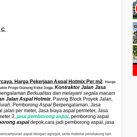
 C
caya. Harga Pekerjaan Aspal Hotmix Per m2
.
Harga
Kontraktor Jalan
Jasa
Kulon Progo Gunung Kidul Jogja.
pengalaman Berkualitas dan melayani segala macam
n Jalan Aspal
Hotmix
, Paving Block Proyek Jalan,
Murah
. Pemborong
Aspal
Berpengalaman.
Jasa
l jalan per meter, Jasa biaya aspal permeter, Jasa
meter 2,
jasa pemborong aspal
, pemborong aspal
orong aspal
depok,cara jadi pemborong aspal,
jasa
 pencampuran aspal dengan agregat, serta material pendukung lain