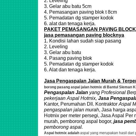
2. Leveling
3. Gelar abu batu 5cm
4. Pemasangan paving blok t 8cm
5. Pemadatan dg stamper kodok
6. alat dan tenaga kerja.
PAKET PEMASANGAN PAVING BLOCK
jasa pemasangan paving blocknya
1. Kondisi lahan sudah siap pasang
2. Leveling
3. Gelar abu batu
4. Pasang paving blok
5. Pemadatan dg stamper kodok
6. Alat dan tenaga kerja.
Jasa Pengaspalan Jalan Murah & Terper
borong pasang aspal jalan hotmix di Bantul Sleman 
Pengaspalan Jalan
yang Profesional Ber
pekerjaan
Aspal
Hotmix
,
Jasa Pengaspala
Kantor, Perumahan Dll. Kontraktor
Aspal 
pengaspalan jalan murah
, Jasa harga aspa
Hotmix per meter persegi, Jasa Aspal Per 
murah, pemborong aspal bogor,
jasa
pemb
pemborong aspal.
Aspal hotmix adalah
aspal yang merupakan hasil dari