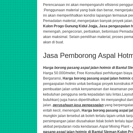
Perencanaan ini akan mempengaruhi efisiensi pengg
:Penggunaan material yang baik dan benar,
mengerjaka
ini akan memperlihatkan kondisi lapangan termasuk peng
Pemadatan material,.
mengerjakan banyak proyek jalan
Kulon Progo Gunung Kidul Jogja,
Jasa pengaspalan 
menengah,
pengecoran, perbaikan, betonisasi
Pemadata
akan maksimal. Selain pemilihan material, proses pema
akan di buat.
Jasa Pemborong Aspal Hotm
Harga borong pasang aspal jalan hotmix di Bantul S
Harga 50.000/meter, Free Konsultasi perhitungan biay
Bergaransi
,
Harga borong pasang aspal jalan hotmix 
pengaspalan hotmix untuk berbagai proyek konstruksi 
pembuatan jalan untuk kenyamanan dan keamanan pengg
kebutuhan pengguna serta kepadatan lalu lintas.Layout 
butuhkan) juga harus diperlihatkan. Ini menyangkut d
jalan.
perusahaan
jasa
pengaspalan
yang berpengal
entah kecil, menengah,
Harga borong pasang aspal ja
mungkin jalan tersebut ak boleh terlalu tajam untuk ta
persimpangan jalan diusahakan tidak boleh terlalu taj
akibat perputaran roda kendaraan.
Aspal
Mixing Plant -
pasang aspal jalan hotmix di Bantul Sleman Kulon P