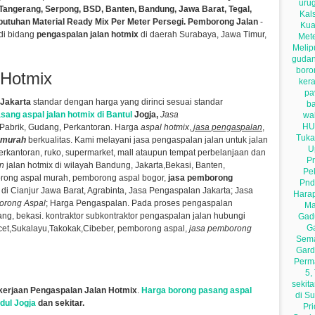
 Tangerang, Serpong, BSD, Banten, Bandung, Jawa Barat, Tegal,
utuhan Material Ready Mix Per Meter Persegi. Pemborong Jalan
-
di bidang
pengaspalan jalan hotmix
di daerah Surabaya, Jawa Timur,
 Hotmix
 Jakarta
standar dengan harga yang dirinci sesuai standar
ang aspal jalan hotmix di Bantul
Jogja,
Jasa
 Pabrik, Gudang, Perkantoran.
Harga
aspal hotmix
,
jasa pengaspalan
,
 murah
berkualitas.
Kami melayani jasa pengaspalan jalan untuk jalan
 perkantoran, ruko, supermarket, mall ataupun tempat perbelanjaan dan
n
jalan hotmix di wilayah Bandung, Jakarta,Bekasi, Banten,
rong aspal murah, pemborong aspal bogor,
jasa pemborong
di Cianjur Jawa Barat, Agrabinta,
Jasa Pengaspalan Jakarta; Jasa
orong Aspal
; Harga Pengaspalan. Pada proses pengaspalan
rang, bekasi. kontraktor subkontraktor pengaspalan jalan hubungi
et,Sukalayu,Takokak,Cibeber​,
pemborong aspal,
jasa pemborong
kerjaan Pengaspalan Jalan Hotmix
.
Harga borong pasang aspal
dul Jogja
dan sekitar.