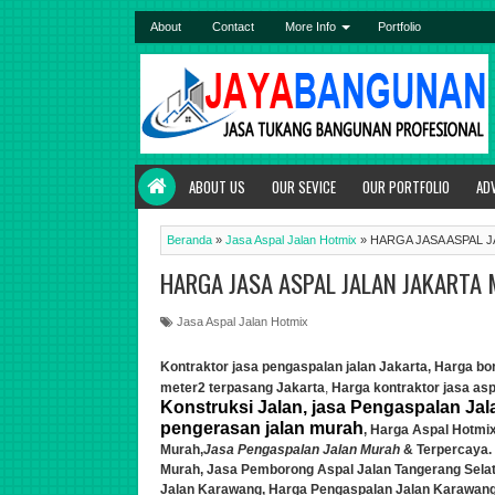
About
Contact
More Info
Portfolio
ABOUT US
OUR SEVICE
OUR PORTFOLIO
AD
Beranda
»
Jasa Aspal Jalan Hotmix
»
HARGA JASA ASPAL 
HARGA JASA ASPAL JALAN JAKARTA
Jasa Aspal Jalan Hotmix
Kontraktor jasa pengaspalan jalan Jakarta,
Harga bor
meter2 terpasang Jakarta
,
Harga kontraktor jasa asp
Konstruksi Jalan, jasa Pengaspalan Jala
pengerasan jalan murah
, Harga Aspal Hotmi
Murah,
Jasa Pengaspalan Jalan Murah
& Terpercaya.
Murah, Jasa Pemborong Aspal Jalan Tangerang Selat
Jalan Karawang, Harga Pengaspalan Jalan
Karawang