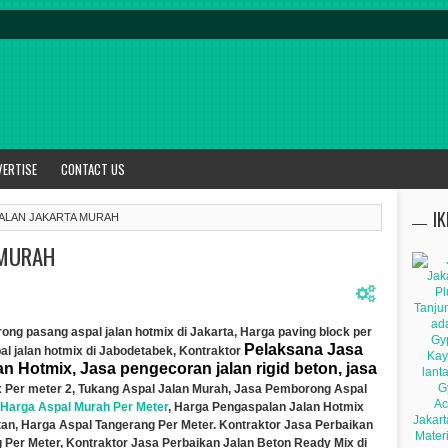
VERTISE
CONTACT US
I
JALAN JAKARTA MURAH
 MURAH
ong pasang aspal jalan hotmix di Jakarta, Harga paving block per
Pelaksana Jasa
al jalan hotmix di Jabodetabek, Kontraktor
n Hotmix, Jasa pengecoran jalan rigid beton, jasa
x Per meter 2
, Tukang Aspal Jalan Murah,
Jasa Pemborong Aspal
Harga Aspal Murah Per Meter
, Harga Pengaspalan Jalan Hotmix
an, Harga Aspal Tangerang Per Meter. Kontraktor Jasa Perbaikan
 Per Meter,
Kontraktor Jasa Perbaik
a
n Jalan Beton Ready Mix di