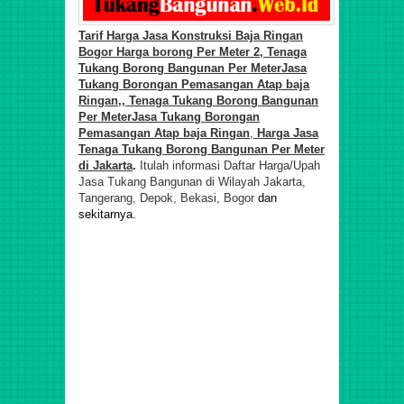
Tarif
Harga Jasa Konstruksi Baja Ringan
Bogor Harga borong Per Meter 2, Tenaga
Tukang Borong
Bangunan Per Meter
Jasa
Tukang Borongan Pemasa
ngan
Atap baja
Ringan
,
, Tenaga Tukang Borong
Bangunan
Per Meter
Jasa Tukang Borongan
Pemasa
ngan
Atap baja Ringan
,
Harga Jasa
Tenaga Tukang Borong
Bangunan Per Meter
di
Jakarta
.
Itulah informasi Daftar Harga/Upah
Jasa Tukang Bangunan di Wilayah Jakarta,
Tangerang, Depok, Bekasi, Bogor
dan
sekitarnya.
Harga Baja Ringan Per Meter, Upah Harian Tukang Pasang
Baja Ringan, Biaya Borongan Baja Ringan, Jasa Tenaga
Tukang Borong Bangunan Profesional Murah
Berpengalaman di Jatiasih, Jatisari, Pekayon, Bantar
Gerbang, Kranji, Bintar, Jatisampurna, Pndok Gede, Medan
Satria, Harapan Baru, Harapan Jaya, Harapan Indah,
Bojong, Rawalumbu, Bekasi, Pondok Kelapa, Mataraman,
Utan Kayu, Rawamangun, Jatinegara, Pulo Gadung, Kramat
Jati, Cawang, Kelapa Dua, Sunter, Kelapa Gading,
Pegangsaan, Ancol, Koja, Tanjung Priok, Pluit, Semanan