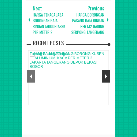
Next
Previous
HARGA TENAGA JASA
HARGA BORONGAN
BORONGAN BAJA
PASANG BAJA RINGAN
RINGAN JABODETABEK
PER M2 GADING
PER METER 2
SERPONG TANGERANG
RECENT POSTS
Tukang Borong Bangunan
Nov
07
,
2021
di Jakarta, Bogor, Depok,
TUKANG ASPAL
Tangerang, Bekasi Bandung
Jawa Barat