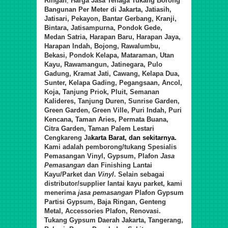
Ringan
,
Harga Jasa Tenaga Tukang Borong
Bangunan Per Meter di
Jakarta,
Jatiasih,
Jatisari, Pekayon, Bantar Gerbang, Kranji,
Bintara, Jatisampurna, Pondok Gede,
Medan Satria, Harapan Baru, Harapan Jaya,
Harapan Indah, Bojong, Rawalumbu,
Bekasi, Pondok Kelapa, Mataraman, Utan
Kayu, Rawamangun, Jatinegara, Pulo
Gadung, Kramat Jati, Cawang, Kelapa Dua,
Sunter, Kelapa Gading, Pegangsaan, Ancol,
Koja, Tanjung Priok, Pluit, Semanan
Kalideres, Tanjung Duren, Sunrise Garden,
Green Garden, Green Ville, Puri Indah, Puri
Kencana, Taman Aries, Permata Buana,
Citra Garden, Taman Palem Lestari
Cengkareng Ja
karta Barat, dan sekitarnya.
Kami adalah pemborong/tukang Spesialis
Pemasangan Vinyl, Gypsum, Plafon
Jasa
Pemasangan
d
an Finishing Lantai
Kayu/Parket
d
an
Vinyl
. Selain sebagai
distributor/supplier lantai kayu parket, kami
menerima
jasa pemasangan
Plafon Gypsum
Partisi Gypsum, Baja Ringan, Genteng
Metal, Accessories Plafon, Renovasi.
Tukang Gypsum Daerah Jakarta, Tangerang,