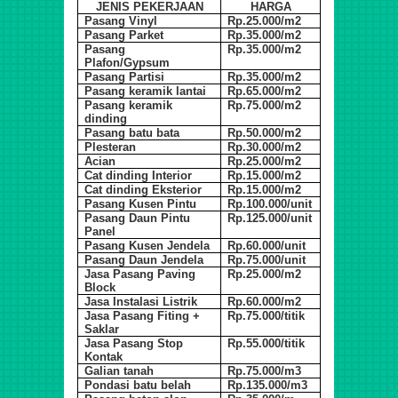
JENIS PEKERJAAN
HARGA
Pasang Vinyl
Rp.25.000/m2
Pasang Parket
Rp.35.000/m2
Pasang
Rp.35.000/m2
Plafon/Gypsum
Pasang Partisi
Rp.35.000/m2
Pasang keramik lantai
Rp.65.000/m2
Pasang keramik
Rp.75.000/m2
dinding
Pasang batu bata
Rp.50.000/m2
Plesteran
Rp.30.000/m2
Acian
Rp.25.000/m2
Cat dinding Interior
Rp.15.000/m2
Cat dinding Eksterior
Rp.15.000/m2
Pasang Kusen Pintu
Rp.100.000/unit
Pasang Daun Pintu
Rp.125.000/unit
Panel
Pasang Kusen Jendela
Rp.60.000/unit
Pasang Daun Jendela
Rp.75.000/unit
Jasa Pasang Paving
Rp.25.000/m2
Block
Jasa Instalasi Listrik
Rp.60.000/m2
Jasa Pasang Fiting +
Rp.75.000/titik
Saklar
Jasa Pasang Stop
Rp.55.000/titik
Kontak
Galian tanah
Rp.75.000/m3
Pondasi batu belah
Rp.135.000/m3