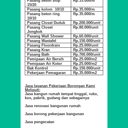
Pasang beton slop
Rp.35.000/m
15/20
Pasang kolom 10/10
Rp.35.000/m
Pasang beton ring
Rp.35.000/m
10/10
Pasang Closet Duduk
Rp.200.000/unit
Pasang Closet
Rp.80.000/unit
Jongkok
Pasang Wall Shower
Rp.60.000/unit
Pasang Wastafel
Rp.150.000/unit
Pasang Floordrain
Rp.25.000/unit
Pasang Kran
Rp.25.000/unit
Pasang Bath
Rp.700.000/unit
Pemipaan Air Bersih
Rp.25.000/m2
Pemipaan Air Kotor
Rp.25.000/m2
Bak Kontrol
Rp.150.000/unit
Pekerjaan Pemagaran
Rp.35.000/m2
Jasa layanan Pekerjaan Borongan Kami
Meliputi:
Jasa bangun rumah tempat tinggal, ruko,
kos, pabrik, gudang dan sebagainya
Jasa renovasi bangunan rumah
Jasa borong pekerjaan bangunan
Jasa pengecatan