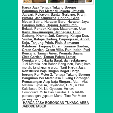
Harga Jasa Tenaga Tukang Borong
Bangunan Per Meter di
Jakarta,
Jatiasih,
Jatisari, Pekayon, Bantar Gerbang, Kranji,
Bintara, Jatisampurna, Pondok Gede,
Medan Satria, Harapan Baru, Harapan Jaya,
Harapan Indah, Bojong, Rawalumbu,
Bekasi, Pondok Kelapa, Mataraman, Utan
Kayu, Rawamangun, Jatinegara, Pulo
Gadung, Kramat Jati, Cawang, Kelapa Dua,
Sunter, Kelapa Gading, Pegangsaan, Ancol,
Koja, Tanjung Priok, Pluit, Semanan
Kalideres, Tanjung Duren, Sunrise Garden,
Green Garden, Green Ville, Puri Indah, Puri
Kencana, Taman Aries, Permata Buana,
Citra Garden, Taman Palem Lestari
Cengkareng Ja
karta Barat, dan sekitarnya
Jual Material dan Bahan Bangunan, Pasir, bata
merah, tanah/puing urug,
Tarif
Harga Jasa
Konstruksi Baja Ringan Bogor Harga
borong Per Meter 2, Tenaga Tukang Borong
Bangunan Per Meter
Jasa Tukang Borongan
Pemasa
ngan
Atap baja Ringan
,.
Alat – Alat
Material Gypsum, Jayaboard, GRC, A Plus,
Kalsiboard Dll, Lis Gypsum, Hollow,
Compound. Mutu Dan Kualitas TERJAMIN
pemasangan gypsum Murah Tiap Per Meter
perseginya.
HARGA JASA BORONGAN TUKANG ARE
A
JABODETABEK