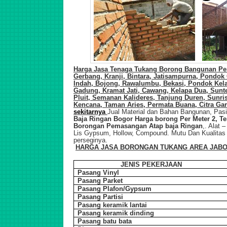
Harga Jasa Tenaga Tukang Borong Bangunan Pe
Gerbang, Kranji, Bintara, Jatisampurna, Pondok
Indah, Bojong, Rawalumbu, Bekasi, Pondok Kel
Gadung, Kramat Jati, Cawang, Kelapa Dua, Sunte
Pluit, Semanan Kalideres, Tanjung Duren, Sunris
Kencana, Taman Aries, Permata Buana, Citra Ga
sekitarnya
Jual Material dan Bahan Bangunan, Pasi
Baja Ringan Bogor Harga borong Per Meter 2, 
Borongan Pemasa
ngan
Atap baja Ringan
,.
Alat –
Lis Gypsum, Hollow, Compound. Mutu Dan Kualit
perseginya.
HARGA JASA BORONGAN TUKANG ARE
A JAB
JENIS PEKERJAAN
Pasang Vinyl
Pasang Parket
Pasang Plafon/Gypsum
Pasang Partisi
Pasang keramik lantai
Pasang keramik dinding
Pasang batu bata