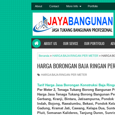
About
Contact
More Info
Portfolio
ABOUT US
OUR SEVICE
OUR PORTFOLIO
AD
Beranda
»
HARGA BAJA RINGAN PER METER
»
HARGA BO
HARGA BORONGAN BAJA RINGAN PER
HARGA BAJA RINGAN PER METER
Tarif
Harga Jasa Borongan Konstruksi Baja Ring
Per Meter 2, Tenaga Tukang Borong
Bangunan P
Harga Jasa Tenaga Tukang Borong
Bangunan Per
Gerbang, Kranji, Bintara, Jatisampurna, Pondok
Indah, Bojong, Rawalumbu, Bekasi, Pondok Kel
Gadung, Kramat Jati, Cawang, Kelapa Dua, Sunte
Pluit, Semanan Kalideres, Tanjung Duren, Sunris