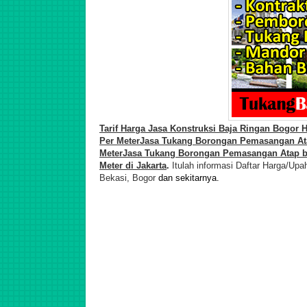
Tarif
Harga Jasa Konstruksi Baja Ringan Bogor 
Per Meter
Jasa Tukang Borongan Pemasa
ngan
At
Meter
Jasa Tukang Borongan Pemasa
ngan
Atap b
Meter di
Jakarta
.
Itulah informasi Daftar Harga/Up
Bekasi, Bogor
dan sekitarnya.
Harga Baja Ringan Per Meter, Upah Harian Tukang Pasang Baja 
Profesional Murah Berpengalaman di Jatiasih, Jatisari, Pekayon, 
Baru, Harapan Jaya, Harapan Indah, Bojong, Rawalumbu, Bekasi,
Kramat Jati, Cawang, Kelapa Dua, Sunter, Kelapa Gading, Pegangs
Sunrise Garden, Green Garden, Green Ville, Puri Indah, Puri Kenc
Taman Palem Lestari Cengkareng Jakarta Barat, dan sekitarnya.J
Pegangsaan, Ancol, Koja, Tanjung Priok, Pluit, Semanan Kalideres
Kencana, Taman Aries, Permata Buana, Citra Garden 3, Citra Garde