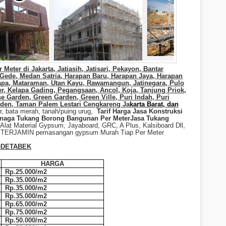
r Meter di
Jakarta,
Jatiasih, Jatisari, Pekayon, Bantar
 Gede, Medan Satria, Harapan Baru, Harapan Jaya, Harapan
apa, Mataraman, Utan Kayu, Rawamangun, Jatinegara, Pulo
r, Kelapa Gading, Pegangsaan, Ancol, Koja, Tanjung Priok,
e Garden, Green Garden, Green Ville, Puri Indah, Puri
rden, Taman Palem Lestari Cengkareng Ja
karta Barat, dan
r, bata merah, tanah/puing urug,
Tarif
Harga Jasa Konstruksi
Tenaga Tukang Borong
Bangunan Per Meter
Jasa Tukang
 Alat Material Gypsum, Jayaboard, GRC, A Plus, Kalsiboard Dll,
as TERJAMIN pemasangan gypsum Murah Tiap Per Meter
ODETABEK
HARGA
Rp.25.000/m2
Rp.35.000/m2
Rp.35.000/m2
Rp.35.000/m2
Rp.65.000/m2
Rp.75.000/m2
Rp.50.000/m2