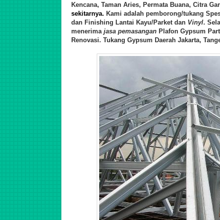
Kencana, Taman Aries, Permata Buana, Citra Ga
sekitarnya.
Kami adalah pemborong/tukang Spes
d
an Finishing Lantai Kayu/Parket
d
an
Vinyl
. Sel
menerima
jasa pemasangan
Plafon Gypsum Part
Renovasi. Tukang Gypsum Daerah Jakarta, Tange