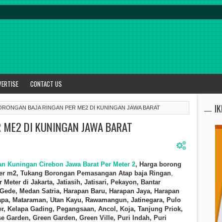
VERTISE
CONTACT US
I
RONGAN BAJA RINGAN PER ME2 DI KUNINGAN JAWA BARAT
 ME2 DI KUNINGAN JAWA BARAT
an Kuningan Cirebon Jawa Barat Per Meter 2
, Harga borong
er m2,
Tukang Borongan Pemasa
ngan
Atap baja Ringan
,
 Meter di
Jakarta,
Jatiasih, Jatisari, Pekayon, Bantar
 Gede, Medan Satria, Harapan Baru, Harapan Jaya, Harapan
apa, Mataraman, Utan Kayu, Rawamangun, Jatinegara, Pulo
r, Kelapa Gading, Pegangsaan, Ancol, Koja, Tanjung Priok,
e Garden, Green Garden, Green Ville, Puri Indah, Puri