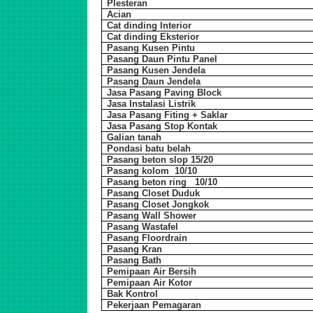
Plesteran
Acian
Cat dinding Interior
Cat dinding Eksterior
Pasang Kusen Pintu
Pasang Daun Pintu Panel
Pasang Kusen Jendela
Pasang Daun Jendela
Jasa Pasang Paving Block
Jasa Instalasi Listrik
Jasa Pasang Fiting + Saklar
Jasa Pasang Stop Kontak
Galian tanah
Pondasi batu belah
Pasang beton slop 15/20
Pasang kolom 10/10
Pasang beton ring 10/10
Pasang Closet Duduk
Pasang Closet Jongkok
Pasang Wall Shower
Pasang Wastafel
Pasang Floordrain
Pasang Kran
Pasang Bath
Pemipaan Air Bersih
Pemipaan Air Kotor
Bak Kontrol
Pekerjaan Pemagaran