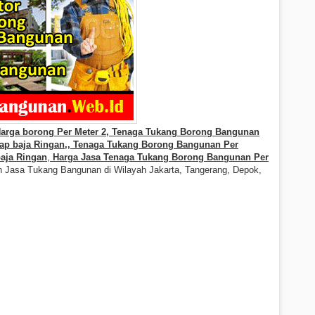
Harga borong Per Meter 2, Tenaga Tukang Borong
Bangunan
ap baja Ringan
,
, Tenaga Tukang Borong
Bangunan Per
aja Ringan
,
Harga Jasa Tenaga Tukang Borong
Bangunan Per
ah Jasa Tukang Bangunan di Wilayah Jakarta, Tangerang, Depok,
Ringan, Biaya Borongan Baja Ringan, Jasa Tenaga Tukang Borong Bangunan
Bantar Gerbang, Kranji, Bintar, Jatisampurna, Pndok Gede, Medan Satria, Harapan
 Pondok Kelapa, Mataraman, Utan Kayu, Rawamangun, Jatinegara, Pulo Gadung,
aan, Ancol, Koja, Tanjung Priok, Pluit, Semanan Kalideres, Tanjung Duren,
ana, Taman Aries, Permata Buana, Citra Garden 3, Citra Garden 6, Citra Garden 5,
asa Bangunan Profesional Murah Berpengalaman di Sunter, Kelapa Gading,
, Tanjung Duren, Sunrise Garden, Green Garden, Green Ville, Puri Indah, Puri
n 6, Citra Garden 5, Taman Palem Lestari Cengkareng Jakarta Barat, dan