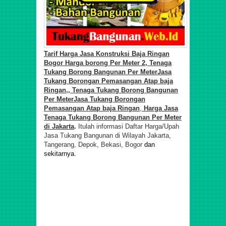
Tarif
Harga Jasa Konstruksi Baja Ringan
Bogor Harga borong Per Meter 2, Tenaga
Tukang Borong
Bangunan Per Meter
Jasa
Tukang Borongan Pemasa
ngan
Atap baja
Ringan
,
, Tenaga Tukang Borong
Bangunan
Per Meter
Jasa Tukang Borongan
Pemasa
ngan
Atap baja Ringan
,
Harga Jasa
Tenaga Tukang Borong
Bangunan Per Meter
di
Jakarta
.
Itulah informasi Daftar Harga/Upah
Jasa Tukang Bangunan di Wilayah Jakarta,
Tangerang, Depok, Bekasi, Bogor
dan
sekitarnya.
Harga Baja Ringan Per Meter, Upah Harian Tukang Pasang
Baja Ringan, Biaya Borongan Baja Ringan, Jasa Tenaga
Tukang Borong Bangunan Profesional Murah
Berpengalaman di Jatiasih, Jatisari, Pekayon, Bantar
Gerbang, Kranji, Bintar, Jatisampurna, Pndok Gede, Medan
Satria, Harapan Baru, Harapan Jaya, Harapan Indah,