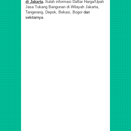
di
Jakarta
.
Itulah informasi Daftar Harga/Upah
Jasa Tukang Bangunan di Wilayah Jakarta,
Tangerang, Depok, Bekasi, Bogor
dan
sekitarnya.
Harga Baja Ringan Per Meter, Upah Harian Tukang Pasang
Baja Ringan, Biaya Borongan Baja Ringan, Jasa Tenaga
Tukang Borong Bangunan Profesional Murah
Berpengalaman di Jatiasih, Jatisari, Pekayon, Bantar
Gerbang, Kranji, Bintar, Jatisampurna, Pndok Gede, Medan
Satria, Harapan Baru, Harapan Jaya, Harapan Indah,
Bojong, Rawalumbu, Bekasi, Pondok Kelapa, Mataraman,
Utan Kayu, Rawamangun, Jatinegara, Pulo Gadung, Kramat
Jati, Cawang, Kelapa Dua, Sunter, Kelapa Gading,
Pegangsaan, Ancol, Koja, Tanjung Priok, Pluit, Semanan
Kalideres, Tanjung Duren, Sunrise Garden, Green Garden,
Green Ville, Puri Indah, Puri Kencana, Taman Aries,
Permata Buana, Citra Garden 3, Citra Garden 6, Citra
Garden 5, Taman Palem Lestari Cengkareng Jakarta Barat,
dan sekitarnya.Jasa Bangunan Profesional Murah
Berpengalaman di Sunter, Kelapa Gading, Pegangsaan,
Ancol, Koja, Tanjung Priok, Pluit, Semanan Kalideres,
Tanjung Duren, Sunrise Garden, Green Garden, Green Ville,
Puri Indah, Puri Kencana, Taman Aries, Permata Buana,