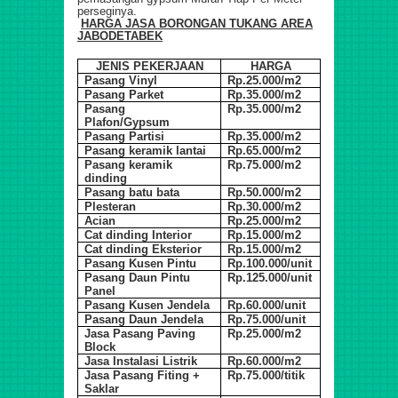
perseginya.
HARGA JASA BORONGAN TUKANG ARE
A
JABODETABEK
JENIS PEKERJAAN
HARGA
Pasang Vinyl
Rp.25.000/m2
Pasang Parket
Rp.35.000/m2
Pasang
Rp.35.000/m2
Plafon/Gypsum
Pasang Partisi
Rp.35.000/m2
Pasang keramik lantai
Rp.65.000/m2
Pasang keramik
Rp.75.000/m2
dinding
Pasang batu bata
Rp.50.000/m2
Plesteran
Rp.30.000/m2
Acian
Rp.25.000/m2
Cat dinding Interior
Rp.15.000/m2
Cat dinding Eksterior
Rp.15.000/m2
Pasang Kusen Pintu
Rp.100.000/unit
Pasang Daun Pintu
Rp.125.000/unit
Panel
Pasang Kusen Jendela
Rp.60.000/unit
Pasang Daun Jendela
Rp.75.000/unit
Jasa Pasang Paving
Rp.25.000/m2
Block
Jasa Instalasi Listrik
Rp.60.000/m2
Jasa Pasang Fiting +
Rp.75.000/titik
Saklar