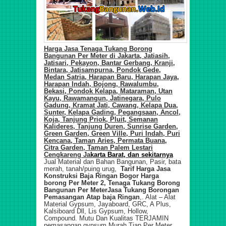
Harga Jasa Tenaga Tukang Borong
Bangunan Per Meter di
Jakarta,
Jatiasih,
Jatisari, Pekayon, Bantar Gerbang, Kranji,
Bintara, Jatisampurna, Pondok Gede,
Medan Satria, Harapan Baru, Harapan Jaya,
Harapan Indah, Bojong, Rawalumbu,
Bekasi, Pondok Kelapa, Mataraman, Utan
Kayu, Rawamangun, Jatinegara, Pulo
Gadung, Kramat Jati, Cawang, Kelapa Dua,
Sunter, Kelapa Gading, Pegangsaan, Ancol,
Koja, Tanjung Priok, Pluit, Semanan
Kalideres, Tanjung Duren, Sunrise Garden,
Green Garden, Green Ville, Puri Indah, Puri
Kencana, Taman Aries, Permata Buana,
Citra Garden, Taman Palem Lestari
Cengkareng Ja
karta Barat, dan sekitarnya
Jual Material dan Bahan Bangunan, Pasir, bata
merah, tanah/puing urug,
Tarif
Harga Jasa
Konstruksi Baja Ringan Bogor Harga
borong Per Meter 2, Tenaga Tukang Borong
Bangunan Per Meter
Jasa Tukang Borongan
Pemasa
ngan
Atap baja Ringan
,.
Alat – Alat
Material Gypsum, Jayaboard, GRC, A Plus,
Kalsiboard Dll, Lis Gypsum, Hollow,
Compound. Mutu Dan Kualitas TERJAMIN
pemasangan gypsum Murah Tiap Per Meter