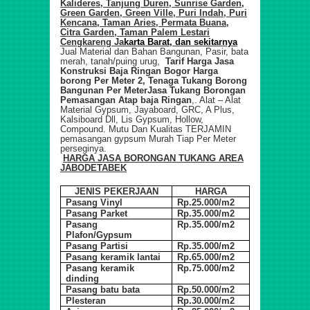
Kalideres, Tanjung Duren, Sunrise Garden,
Green Garden, Green Ville, Puri Indah, Puri
Kencana, Taman Aries, Permata Buana,
Citra Garden, Taman Palem Lestari
Cengkareng Ja
karta Barat, dan sekitarnya
Jual Material dan Bahan Bangunan, Pasir, bata
merah, tanah/puing urug,
Tarif
Harga Jasa
Konstruksi Baja Ringan Bogor Harga
borong Per Meter 2, Tenaga Tukang Borong
Bangunan Per Meter
Jasa Tukang Borongan
Pemasa
ngan
Atap baja Ringan
,.
Alat – Alat
Material Gypsum, Jayaboard, GRC, A Plus,
Kalsiboard Dll, Lis Gypsum, Hollow,
Compound. Mutu Dan Kualitas TERJAMIN
pemasangan gypsum Murah Tiap Per Meter
perseginya.
HARGA JASA BORONGAN TUKANG ARE
A
JABODETABEK
JENIS PEKERJAAN
HARGA
Pasang Vinyl
Rp.25.000/m2
Pasang Parket
Rp.35.000/m2
Pasang
Rp.35.000/m2
Plafon/Gypsum
Pasang Partisi
Rp.35.000/m2
Pasang keramik lantai
Rp.65.000/m2
Pasang keramik
Rp.75.000/m2
dinding
Pasang batu bata
Rp.50.000/m2
Plesteran
Rp.30.000/m2