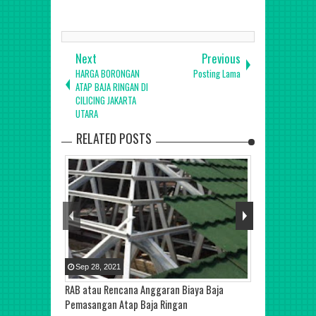
Next
Previous
HARGA BORONGAN
Posting Lama
ATAP BAJA RINGAN DI
CILICING JAKARTA
UTARA
RELATED POSTS
Sep
28
,
2021
Sep
26
,
2021
RAB atau Rencana Anggaran Biaya Baja
KONTRAKTOR K
Pemasangan Atap Baja Ringan
JAKARTA TERB