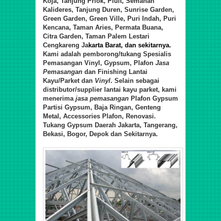
Koja, Tanjung Priok, Pluit, Semanan
Kalideres, Tanjung Duren, Sunrise Garden,
Green Garden, Green Ville, Puri Indah, Puri
Kencana, Taman Aries, Permata Buana,
Citra Garden, Taman Palem Lestari
Cengkareng Ja
karta Barat, dan sekitarnya.
Kami adalah pemborong/tukang Spesialis
Pemasangan Vinyl, Gypsum, Plafon
Jasa
Pemasangan
d
an Finishing Lantai
Kayu/Parket
d
an
Vinyl
. Selain sebagai
distributor/supplier lantai kayu parket, kami
menerima
jasa pemasangan
Plafon Gypsum
Partisi Gypsum, Baja Ringan, Genteng
Metal, Accessories Plafon, Renovasi.
Tukang Gypsum Daerah Jakarta, Tangerang,
Bekasi, Bogor, Depok dan Sekitarnya.