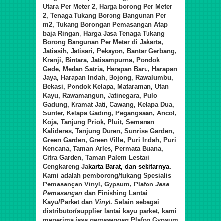
Utara Per Meter 2, Harga borong Per Meter
2, Tenaga Tukang Borong
Bangunan Per
m2,
Tukang Borongan Pemasa
ngan
Atap
baja Ringan
,
Harga Jasa Tenaga Tukang
Borong
Bangunan Per Meter di
Jakarta,
Jatiasih, Jatisari, Pekayon, Bantar Gerbang,
Kranji, Bintara, Jatisampurna, Pondok
Gede, Medan Satria, Harapan Baru, Harapan
Jaya, Harapan Indah, Bojong, Rawalumbu,
Bekasi, Pondok Kelapa, Mataraman, Utan
Kayu, Rawamangun, Jatinegara, Pulo
Gadung, Kramat Jati, Cawang, Kelapa Dua,
Sunter, Kelapa Gading, Pegangsaan, Ancol,
Koja, Tanjung Priok, Pluit, Semanan
Kalideres, Tanjung Duren, Sunrise Garden,
Green Garden, Green Ville, Puri Indah, Puri
Kencana, Taman Aries, Permata Buana,
Citra Garden, Taman Palem Lestari
Cengkareng Ja
karta Barat, dan sekitarnya.
Kami adalah pemborong/tukang Spesialis
Pemasangan Vinyl, Gypsum, Plafon
Jasa
Pemasangan
d
an Finishing Lantai
Kayu/Parket
d
an
Vinyl
. Selain sebagai
distributor/supplier lantai kayu parket, kami
menerima
jasa pemasangan
Plafon Gypsum