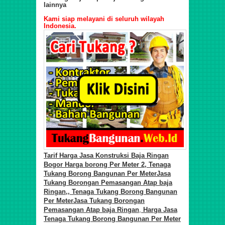
lainnya
Kami siap melayani di seluruh wilayah
Indonesia.
Tarif
Harga Jasa Konstruksi Baja Ringan
Bogor Harga borong Per Meter 2, Tenaga
Tukang Borong
Bangunan Per Meter
Jasa
Tukang Borongan Pemasa
ngan
Atap baja
Ringan
,
, Tenaga Tukang Borong
Bangunan
Per Meter
Jasa Tukang Borongan
Pemasa
ngan
Atap baja Ringan
,
Harga Jasa
Tenaga Tukang Borong
Bangunan Per Meter