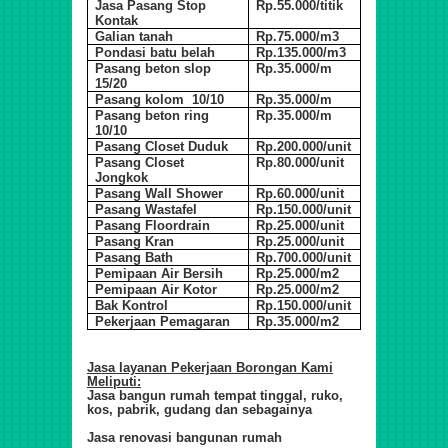
Jasa Pasang Stop
Rp.55.000/titik
Kontak
Galian tanah
Rp.75.000/m3
Pondasi batu belah
Rp.135.000/m3
Pasang beton slop
Rp.35.000/m
15/20
Pasang kolom 10/10
Rp.35.000/m
Pasang beton ring
Rp.35.000/m
10/10
Pasang Closet Duduk
Rp.200.000/unit
Pasang Closet
Rp.80.000/unit
Jongkok
Pasang Wall Shower
Rp.60.000/unit
Pasang Wastafel
Rp.150.000/unit
Pasang Floordrain
Rp.25.000/unit
Pasang Kran
Rp.25.000/unit
Pasang Bath
Rp.700.000/unit
Pemipaan Air Bersih
Rp.25.000/m2
Pemipaan Air Kotor
Rp.25.000/m2
Bak Kontrol
Rp.150.000/unit
Pekerjaan Pemagaran
Rp.35.000/m2
Jasa layanan Pekerjaan Borongan Kami
Meliputi:
Jasa bangun rumah tempat tinggal, ruko,
kos, pabrik, gudang dan sebagainya
Jasa renovasi bangunan rumah