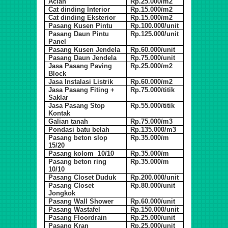
Acian
Rp.25.000/m2
Cat dinding Interior
Rp.15.000/m2
Cat dinding Eksterior
Rp.15.000/m2
Pasang Kusen Pintu
Rp.100.000/unit
Pasang Daun Pintu
Rp.125.000/unit
Panel
Pasang Kusen Jendela
Rp.60.000/unit
Pasang Daun Jendela
Rp.75.000/unit
Jasa Pasang Paving
Rp.25.000/m2
Block
Jasa Instalasi Listrik
Rp.60.000/m2
Jasa Pasang Fiting +
Rp.75.000/titik
Saklar
Jasa Pasang Stop
Rp.55.000/titik
Kontak
Galian tanah
Rp.75.000/m3
Pondasi batu belah
Rp.135.000/m3
Pasang beton slop
Rp.35.000/m
15/20
Pasang kolom 10/10
Rp.35.000/m
Pasang beton ring
Rp.35.000/m
10/10
Pasang Closet Duduk
Rp.200.000/unit
Pasang Closet
Rp.80.000/unit
Jongkok
Pasang Wall Shower
Rp.60.000/unit
Pasang Wastafel
Rp.150.000/unit
Pasang Floordrain
Rp.25.000/unit
Pasang Kran
Rp.25.000/unit