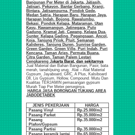
Bangunan Per Meter di
Jakarta,
Jatiasih,
Jatisari, Pekayon, Bantar Gerbang, Kranji,
Bintara, Jatisampurna, Pondok Gede,
Medan Satria, Harapan Baru, Harapan Jaya,
Harapan Indah, Bojong, Rawalumbu,
Bekasi, Pondok Kelapa, Mataraman, Utan
Kayu, Rawamangun, Jatinegara, Pulo
Gadung, Kramat Jati, Cawang, Kelapa Dua,
Sunter, Kelapa Gading, Pegangsaan, Ancol,
Koja, Tanjung Priok, Pluit, Semanan
Kalideres, Tanjung Duren, Sunrise Garden,
Green Garden, Green Ville, Puri Indah, Puri
Kencana, Taman Aries, Permata Buana,
Citra Garden, Taman Palem Lestari
Cengkareng Ja
karta Barat, dan sekitarnya
Jual Material dan Bahan Bangunan, Pasir, bata
merah, tanah/puing urug, Alat – Alat Material
Gypsum, Jayaboard, GRC, A Plus, Kalsiboard
Dll, Lis Gypsum, Hollow, Compound. Mutu Dan
Kualitas TERJAMIN pemasangan gypsum
Murah Tiap Per Meter perseginya.
HARGA JASA BORONGAN TUKANG ARE
A
JABODETABEK
JENIS PEKERJAAN
HARGA
Pasang Vinyl
Rp.25.000/m2
Pasang Parket
Rp.35.000/m2
Pasang
Rp.35.000/m2
Plafon/Gypsum
Pasang Partisi
Rp.35.000/m2
Pasang keramik lantai
Rp.65.000/m2