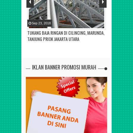
Sep
23
,
2018
Sep
23
,
2018
SUNTER,
TUKANG BAJA RINGAN DI CILINCING, MARUNDA,
TUKANG BAJA 
TANJUNG PRIOK JAKARTA UTARA
TANJUNG PRIO
IKLAN BANNER PROMOSI MURAH