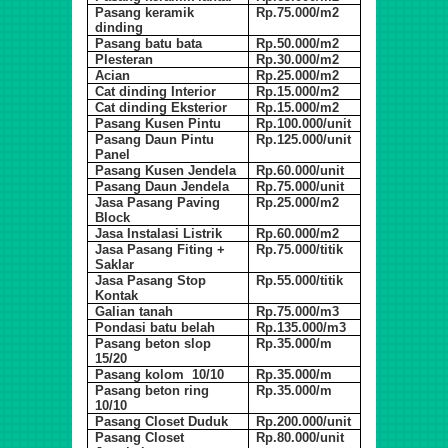
Pasang keramik
Rp.75.000/m2
dinding
Pasang batu bata
Rp.50.000/m2
Plesteran
Rp.30.000/m2
Acian
Rp.25.000/m2
Cat dinding Interior
Rp.15.000/m2
Cat dinding Eksterior
Rp.15.000/m2
Pasang Kusen Pintu
Rp.100.000/unit
Pasang Daun Pintu
Rp.125.000/unit
Panel
Pasang Kusen Jendela
Rp.60.000/unit
Pasang Daun Jendela
Rp.75.000/unit
Jasa Pasang Paving
Rp.25.000/m2
Block
Jasa Instalasi Listrik
Rp.60.000/m2
Jasa Pasang Fiting +
Rp.75.000/titik
Saklar
Jasa Pasang Stop
Rp.55.000/titik
Kontak
Galian tanah
Rp.75.000/m3
Pondasi batu belah
Rp.135.000/m3
Pasang beton slop
Rp.35.000/m
15/20
Pasang kolom 10/10
Rp.35.000/m
Pasang beton ring
Rp.35.000/m
10/10
Pasang Closet Duduk
Rp.200.000/unit
Pasang Closet
Rp.80.000/unit