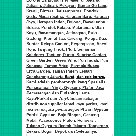
Borong
Bangunan Per Meter di
Jakarta,
Jatiasih, Jatisari, Pekayon, Bantar Gerbang,
Kranji, Bintara, Jatisampurna, Pondok
Gede, Medan Satria, Harapan Baru, Harapan
Jaya, Harapan Indah, Bojong, Rawalumbu,
Bekasi, Pondok Kelapa, Mataraman, Utan
Kayu, Rawamangun, Jatinegara, Pulo
Gadung, Kramat Jati, Cawang, Kelapa Dua,
Sunter, Kelapa Gading, Pegangsaan, Ancol,
Koja, Tanjung Priok, Pluit, Semanan
Kalideres, Tanjung Duren, Sunrise Garden,
Green Garden, Green Ville, Puri Indah, Puri
Kencana, Taman Aries, Permata Buana,
Citra Garden, Taman Palem Lestari
Cengkareng Ja
karta Barat, dan sekitarnya.
Kami adalah pemborong/tukang Spesialis
Pemasangan Vinyl, Gypsum, Plafon
Jasa
Pemasangan
d
an Finishing Lantai
Kayu/Parket
d
an
Vinyl
. Selain sebagai
distributor/supplier lantai kayu parket, kami
menerima
jasa pemasangan
Plafon Gypsum
Partisi Gypsum, Baja Ringan, Genteng
Metal, Accessories Plafon, Renovasi.
Tukang Gypsum Daerah Jakarta, Tangerang,
Bekasi, Bogor, Depok dan Sekitarnya.