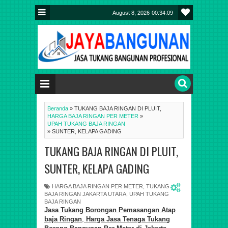
August 8, 2026
00:34:10
Beranda
»
TUKANG BAJA RINGAN DI PLUIT,
HARGA BAJA RINGAN PER METER
»
UPAH TUKANG BAJA RINGAN
»
SUNTER, KELAPA GADING
TUKANG BAJA RINGAN DI PLUIT,
SUNTER, KELAPA GADING
HARGA BAJA RINGAN PER METER
,
TUKANG
BAJA RINGAN JAKARTA UTARA
,
UPAH TUKANG
BAJA RINGAN
Jasa Tukang Borongan Pemasa
ngan
Atap
baja Ringan
,
Harga Jasa Tenaga Tukang