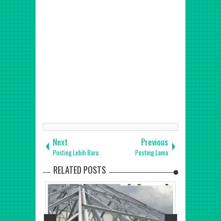
Mungkid, Pati, Pekalongan, Kajen, Pemalang, Purbalingga,
Purworejo, Rembang, Semarang, Ungaran, Sragen,
Sukoharjo, Tegal, Slawi, Temanggung, Wonogiri,
Wonosobo, Pekalongan, Salatiga, Semarang, Surakarta,
Surabaya, Bangkalan, Banyuwangi, Blitar, Bojonegoro,
Bondowoso, Gresik, Jember, Jombang, Kediri, Lamongan,
Lumajang, Madiun, Magetan, Malang, Kepanjen, Mojokerto,
Nganjuk, Ngawi, Pacitan, Pamekasan, Pasuruan, Ponorogo,
Probolinggo, Kraksaan, Sampang, Sidoarjo, Situbondo,
Sumenep, Trenggalek, Tuban, Tulungagung, Batu, Kota
Blitar, Kediri, Madiun, Malang, Mojokerto, Pasuruan,
Probolinggo, jogja, Bantul, Gunung Kidul, Wonosari,
Wates Kulon Progo, Sleman, Yogyakarta, Makasar, Parepare
Next
Previous
Posting Lebih Baru
Posting Lama
RELATED POSTS