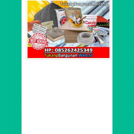
Harga Baja Ringan Per Meter, Upah Harian Tukang Pasang
Baja Ringan, Biaya Borongan Baja Ringan, Jasa Tenaga
Tukang Borong Bangunan Profesional Murah
Berpengalaman di Jatiasih, Jatisari, Pekayon, Bantar
Gerbang, Kranji, Bintar, Jatisampurna, Pndok Gede, Medan
Satria, Harapan Baru, Harapan Jaya, Harapan Indah,
Bojong, Rawalumbu, Bekasi, Pondok Kelapa, Mataraman,
Utan Kayu, Rawamangun, Jatinegara, Pulo Gadung, Kramat
Jati, Cawang, Kelapa Dua, Sunter, Kelapa Gading,
Pegangsaan, Ancol, Koja, Tanjung Priok, Pluit, Semanan
Kalideres, Tanjung Duren, Sunrise Garden, Green Garden,
Green Ville, Puri Indah, Puri Kencana, Taman Aries,
Permata Buana, Citra Garden 3, Citra Garden 6, Citra